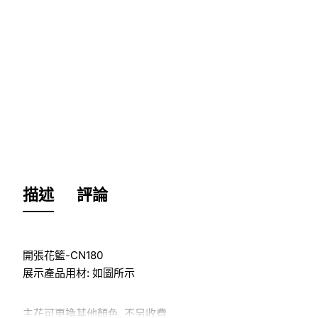
描述
評論
開張花籃-CN180
展示產品用材: 如圖所示
主花可更換其他顏色, 不另收費