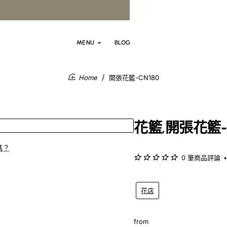
MENU
BLOG
開張花籃-CN180
home
花籃,開張花籃-
嗎？
0 筆商品評論
•
花店
from