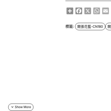
Share
Facebook
X
Whats
E
標籤:
開張花籃-CN180
開