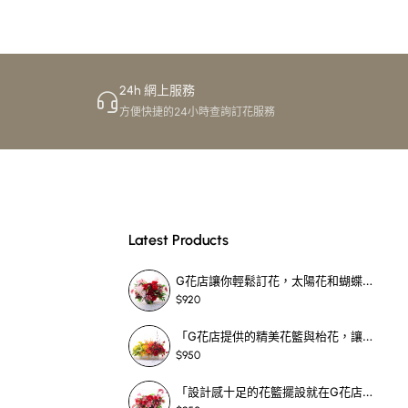
24h 網上服務
方便快捷的24小時查詢訂花服務
Latest Products
G花店讓你輕鬆訂花，太陽花和蝴蝶蘭花籃，適合每個重要時刻！-SF390
$920
「G花店提供的精美花籃與枱花，讓重要場合更顯祝賀與喜悅，適合各種用場！」-SF398
$950
「設計感十足的花籃擺設就在G花店！馬蹄蘭、袋鼠爪、罌粟花，為你的重大場合增光添彩！」-SF209