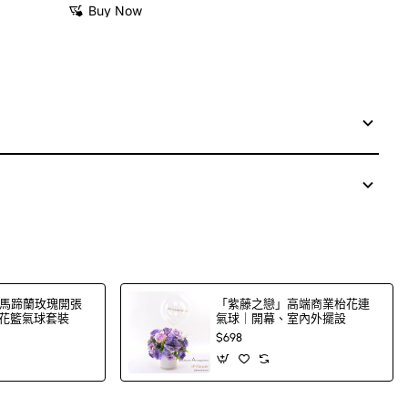
Buy Now
馬蹄蘭玫瑰開張
「紫藤之戀」高端商業枱花連
化花籃氣球套裝
氣球｜開幕、室內外擺設
$698