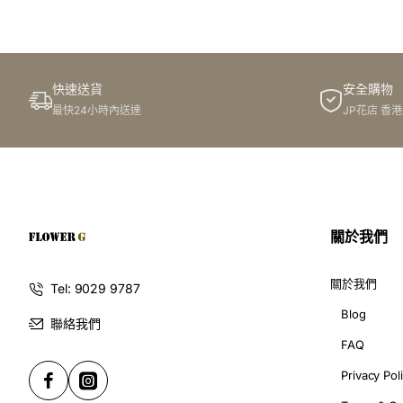
於花店訂花, 隨花束附送精美心意咭一張, 歡迎到本花店查詢或
快速送貨
安全購物
訂購鮮花及手工製品前,為保障客戶利益,請閱讀
條款及細則
最快24小時內送達
JP花店 香
此花束價格不適用於(情人節期間 4/2-16/2)
關於我們
關於我們
Tel: 9029 9787
Blog
聯絡我們
FAQ
Privacy Pol