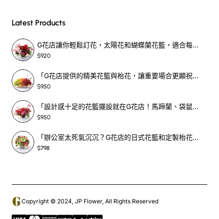
Latest Products
G花店讓你輕鬆訂花，太陽花和蝴蝶蘭花籃，適合每個重要時刻！-SF390
$920
「G花店提供的精美花籃與枱花，讓重要場合更顯祝賀與喜悅，適合各種用場！」-SF398
$950
「設計感十足的花籃擺設就在G花店！馬蹄蘭、袋鼠爪、罌粟花，為你的重大場合增光添彩！」-SF209
$950
「辦公室太死氣沉沉？G花店的日式花籃和定製枱花，為你帶來新鮮感！」-SF465
$798
Copyright © 2024, JP Flower, All Rights Reserved