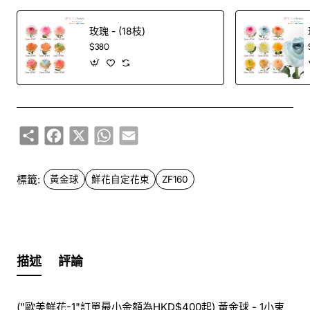
玫瑰 - (18枝)
$380
Share
Facebook
X
WhatsApp
Email
標籤:
黃金球
鮮花自定花束
ZF160
描述
評論
("歐美鮮花-1"訂單最小金額為HKD$400起) 黃金球 - 1小束