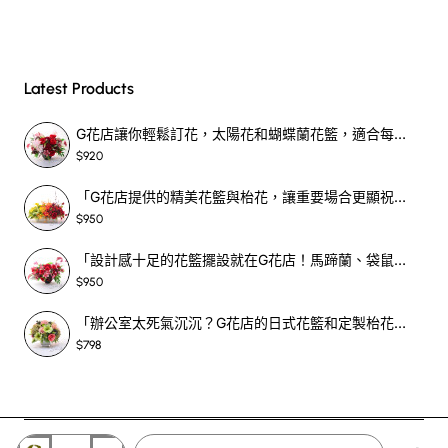
Latest Products
G花店讓你輕鬆訂花，太陽花和蝴蝶蘭花籃，適合每個重要時刻！-SF390
$920
「G花店提供的精美花籃與枱花，讓重要場合更顯祝賀與喜悅，適合各種用場！」-SF398
$950
「設計感十足的花籃擺設就在G花店！馬蹄蘭、袋鼠爪、罌粟花，為你的重大場合增光添彩！」-SF209
$950
「辦公室太死氣沉沉？G花店的日式花籃和定製枱花，為你帶來新鮮感！」-SF465
$798