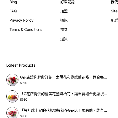
Blog
訂單記錄
我
FAQ
加盟
Sit
Privacy Policy
通訊
配
Terms & Conditions
禮券
退貨
Latest Products
G花店讓你輕鬆訂花，太陽花和蝴蝶蘭花籃，適合每個重要時刻！-SF390
$920
「G花店提供的精美花籃與枱花，讓重要場合更顯祝賀與喜悅，適合各種用場！」-SF398
$950
「設計感十足的花籃擺設就在G花店！馬蹄蘭、袋鼠爪、罌粟花，為你的重大場合增光添彩！」-SF209
$950