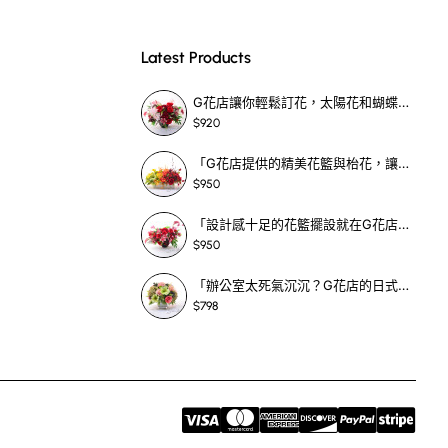
Latest Products
G花店讓你輕鬆訂花，太陽花和蝴蝶蘭花籃，適合每個重要時刻！-SF390
$920
「G花店提供的精美花籃與枱花，讓重要場合更顯祝賀與喜悅，適合各種用場！」-SF398
$950
「設計感十足的花籃擺設就在G花店！馬蹄蘭、袋鼠爪、罌粟花，為你的重大場合增光添彩！」-SF209
$950
「辦公室太死氣沉沉？G花店的日式花籃和定製枱花，為你帶來新鮮感！」-SF465
$798