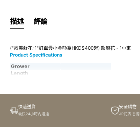
描述
評論
("歐美鮮花-1"訂單最小金額為HKD$400起) 龍船花 - 1小束
Product Specifications
Grower
Length
Country
NL
Quality
A1
快速送貨
安全購物
Packing
最快24小時內送達
JP花店 香