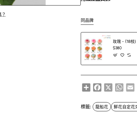
嗎？
同品牌
玫瑰 - (18枝)
$380
Share
Facebook
X
Whats
E
標籤:
龍船花
鮮花自定花