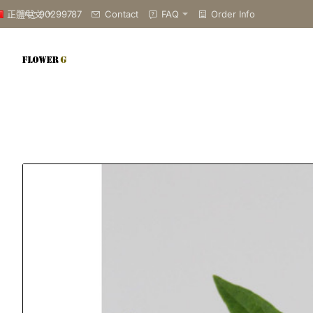
90299787
Contact
FAQ
Order Info
正體中文