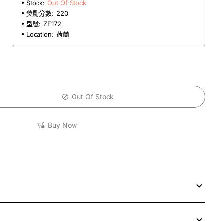
Stock:
Out Of Stock
獎勵分數:
220
型號:
ZF172
Location:
荷蘭
Out Of Stock
Buy Now