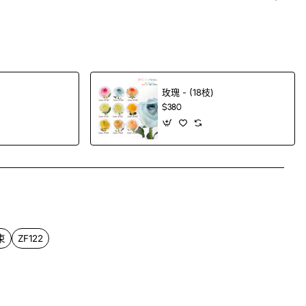
玫瑰 - (18枝)
$380
App
mail
束
ZF122