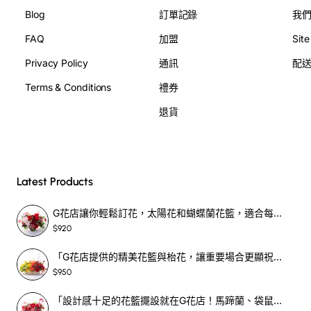
Blog
訂單記錄
我
FAQ
加盟
Sit
Privacy Policy
通訊
配
Terms & Conditions
禮券
退貨
Latest Products
G花店讓你輕鬆訂花，太陽花和蝴蝶蘭花籃，適合每個重要時刻！-SF390
$920
「G花店提供的精美花籃與枱花，讓重要場合更顯祝賀與喜悅，適合各種用場！」-SF398
$950
「設計感十足的花籃擺設就在G花店！馬蹄蘭、袋鼠爪、罌粟花，為你的重大場合增光添彩！」-SF209