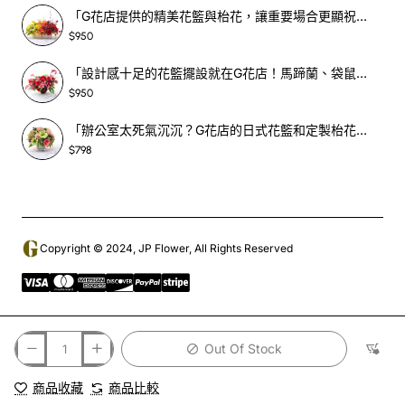
「G花店提供的精美花籃與枱花，讓重要場合更顯祝賀與喜悅，適合各種用場！」-SF398
$950
「設計感十足的花籃擺設就在G花店！馬蹄蘭、袋鼠爪、罌粟花，為你的重大場合增光添彩！」-SF209
$950
「辦公室太死氣沉沉？G花店的日式花籃和定製枱花，為你帶來新鮮感！」-SF465
$798
Copyright © 2024, JP Flower, All Rights Reserved
Out Of Stock
商品收藏
商品比較