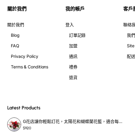
關於我們
我的帳戶
客戶
關於我們
登入
聯絡
Blog
訂單記錄
我
FAQ
加盟
Sit
Privacy Policy
通訊
配
Terms & Conditions
禮券
退貨
Latest Products
G花店讓你輕鬆訂花，太陽花和蝴蝶蘭花籃，適合每個重要時刻！-SF390
$920