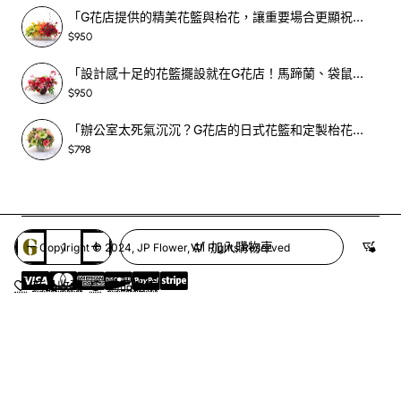
「G花店提供的精美花籃與枱花，讓重要場合更顯祝賀與喜悅，適合各種用場！」-SF398
$950
「設計感十足的花籃擺設就在G花店！馬蹄蘭、袋鼠爪、罌粟花，為你的重大場合增光添彩！」-SF209
$950
「辦公室太死氣沉沉？G花店的日式花籃和定製枱花，為你帶來新鮮感！」-SF465
$798
加入購物車
Copyright © 2024, JP Flower, All Rights Reserved
商品收藏
商品比較