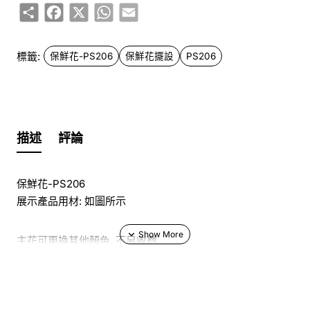
Share
Facebook
X
WhatsApp
Email
標籤:
保鮮花-PS206
保鮮花擺設
PS206
描述
評論
保鮮花-PS206
展示產品用材: 如圖所示
主花可更換其他顏色, 不另收費
於花店訂花, 隨花束附送精美心意咭一張, 歡迎到本花店查詢
或網上訂購