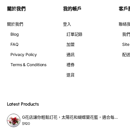
關於我們
我的帳戶
客戶
關於我們
登入
聯絡
Blog
訂單記錄
我
FAQ
加盟
Sit
Privacy Policy
通訊
配
Terms & Conditions
禮券
退貨
Latest Products
G花店讓你輕鬆訂花，太陽花和蝴蝶蘭花籃，適合每個重要時刻！-SF390
$920