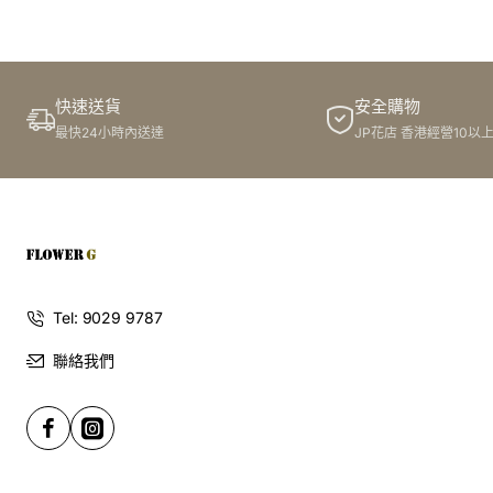
訂購鮮花及手工製品前,為保障客戶利益,請閱讀
條款及細則
此花束價格不適用於(情人節期間 4/2-16/2)
快速送貨
安全購物
最快24小時內送達
JP花店 香港經營10以
Tel: 9029 9787
聯絡我們