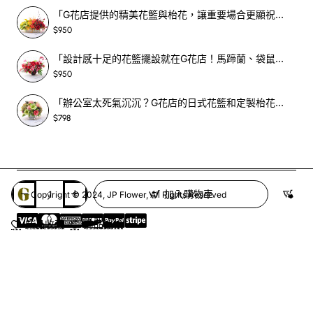
「G花店提供的精美花籃與枱花，讓重要場合更顯祝賀與喜悅，適合各種用場！」-SF398
$950
「設計感十足的花籃擺設就在G花店！馬蹄蘭、袋鼠爪、罌粟花，為你的重大場合增光添彩！」-SF209
$950
「辦公室太死氣沉沉？G花店的日式花籃和定製枱花，為你帶來新鮮感！」-SF465
$798
加入購物車
Copyright © 2024, JP Flower, All Rights Reserved
商品收藏
商品比較