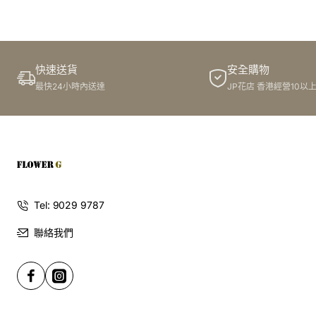
訂購鮮花及手工製品前,為保障客戶利益,請閱讀
條款及細則
此花束價格不適用於(情人節期間 4/2-16/2)
快速送貨
安全購物
最快24小時內送達
JP花店 香港經營10以
Tel: 9029 9787
聯絡我們