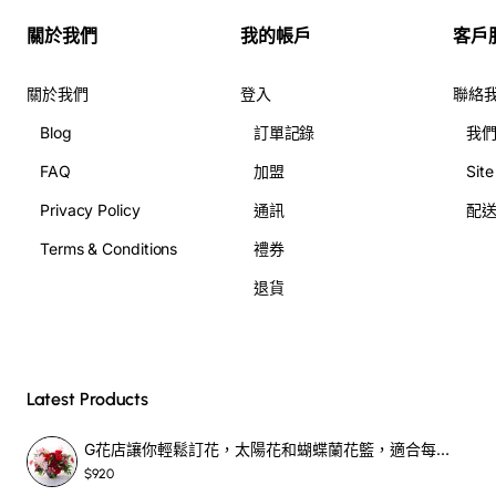
關於我們
我的帳戶
客戶
關於我們
登入
聯絡
Blog
訂單記錄
我
FAQ
加盟
Sit
Privacy Policy
通訊
配
Terms & Conditions
禮券
退貨
Latest Products
G花店讓你輕鬆訂花，太陽花和蝴蝶蘭花籃，適合每個重要時刻！-SF390
$920