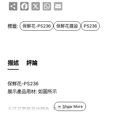
Share
Facebook
X
WhatsApp
Email
標籤:
保鮮花-PS236
保鮮花擺設
PS236
描述
評論
保鮮花-PS236
展示產品用材: 如圖所示
主花可更換其他顏色, 不另收費
於花店訂花, 隨花束附送精美心意咭一張, 歡迎到本花店查詢
或網上訂購