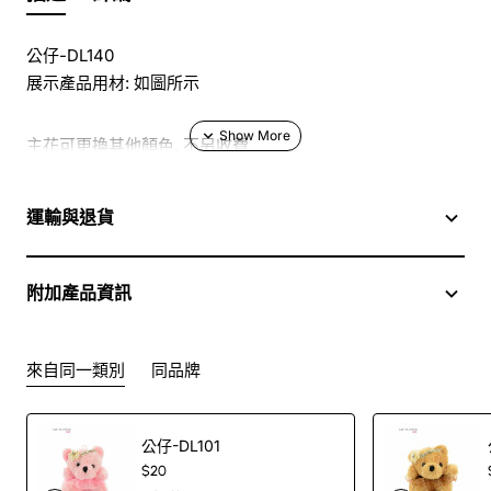
公仔-DL140
展示產品用材: 如圖所示
主花可更換其他顏色, 不另收費
於花店訂花, 隨花束附送精美心意咭一張, 歡迎到本花店查詢
運輸與退貨
或網上訂購
附加產品資訊
訂購鮮花及手工製品前,為保障客戶利益,請閱讀
條款及細則
此花束價格不適用於(情人節期間 4/2-16/2)
來自同一類別
同品牌
公仔-DL101
$20