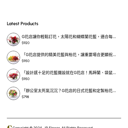
Latest Products
G花店讓你輕鬆訂花，太陽花和蝴蝶蘭花籃，適合每個重要時刻！-SF390
$920
「G花店提供的精美花籃與枱花，讓重要場合更顯祝賀與喜悅，適合各種用場！」-SF398
$950
「設計感十足的花籃擺設就在G花店！馬蹄蘭、袋鼠爪、罌粟花，為你的重大場合增光添彩！」-SF209
$950
「辦公室太死氣沉沉？G花店的日式花籃和定製枱花，為你帶來新鮮感！」-SF465
$798
Copyright © 2024, JP Flower, All Rights Reserved