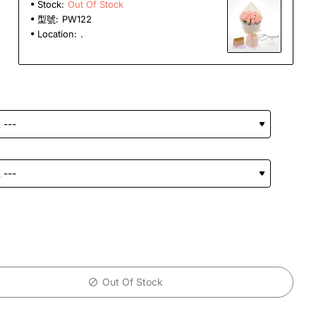
Stock:
Out Of Stock
型號:
PW122
Location:
.
Out Of Stock