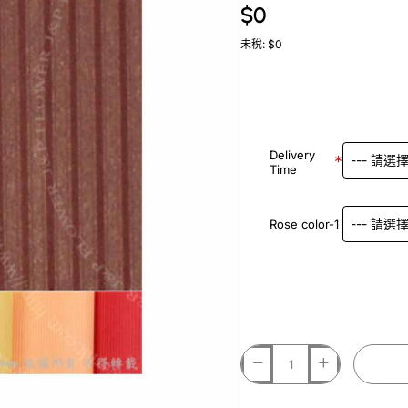
$0
未稅: $0
Delivery
Time
Rose color-1