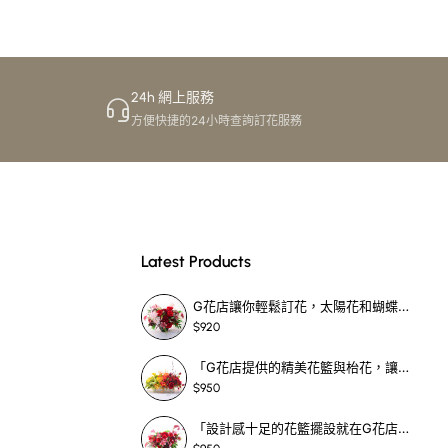
24h 網上服務
方便快捷的24小時查詢訂花服務
Latest Products
G花店讓你輕鬆訂花，太陽花和蝴蝶蘭花籃，適合每個重要時刻！-SF390
$920
「G花店提供的精美花籃與枱花，讓重要場合更顯祝賀與喜悅，適合各種用場！」-SF398
$950
「設計感十足的花籃擺設就在G花店！馬蹄蘭、袋鼠爪、罌粟花，為你的重大場合增光添彩！」-SF209