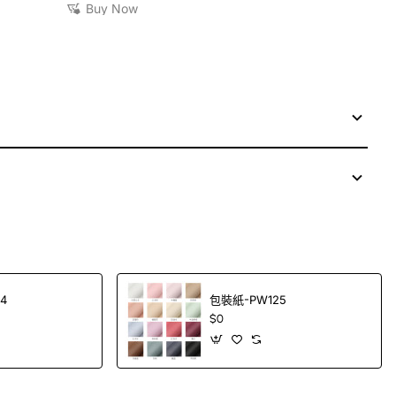
Buy Now
4
包裝紙-PW125
$0