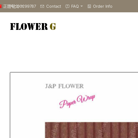
90299787
Contact
FAQ
Order Info
正體中文