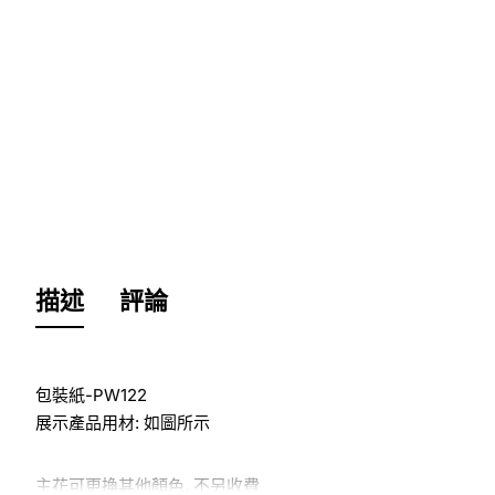
描述
評論
包裝紙-PW122
展示產品用材: 如圖所示
主花可更換其他顏色, 不另收費