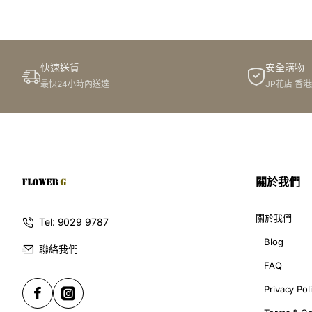
於花店訂花, 隨花束附送精美心意咭一張, 歡迎到本花店查詢或
快速送貨
安全購物
訂購鮮花及手工製品前,為保障客戶利益,請閱讀
條款及細則
最快24小時內送達
JP花店 香
此花束價格不適用於(情人節期間 4/2-16/2)
關於我們
關於我們
Tel: 9029 9787
Blog
聯絡我們
FAQ
Privacy Pol