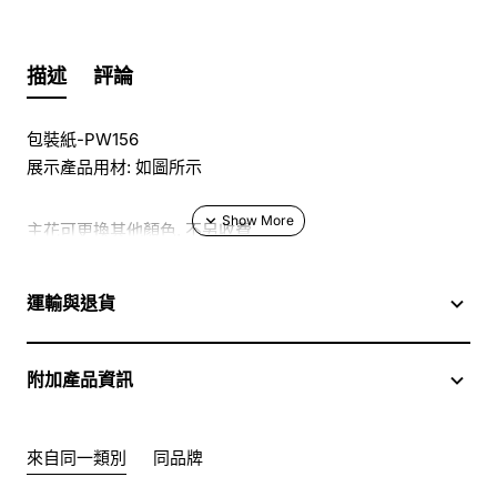
描述
評論
包裝紙-PW156
展示產品用材: 如圖所示
主花可更換其他顏色, 不另收費
於花店訂花, 隨花束附送精美心意咭一張, 歡迎到本花店查詢
運輸與退貨
或網上訂購
附加產品資訊
訂購鮮花及手工製品前,為保障客戶利益,請閱讀
條款及細則
此花束價格不適用於(情人節期間 4/2-16/2)
來自同一類別
同品牌