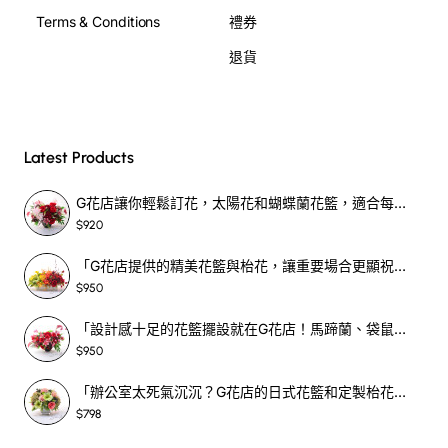
Terms & Conditions
禮券
退貨
Latest Products
G花店讓你輕鬆訂花，太陽花和蝴蝶蘭花籃，適合每個重要時刻！-SF390
$920
「G花店提供的精美花籃與枱花，讓重要場合更顯祝賀與喜悅，適合各種用場！」-SF398
$950
「設計感十足的花籃擺設就在G花店！馬蹄蘭、袋鼠爪、罌粟花，為你的重大場合增光添彩！」-SF209
$950
「辦公室太死氣沉沉？G花店的日式花籃和定製枱花，為你帶來新鮮感！」-SF465
$798