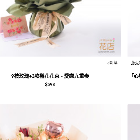
可訂購
花束
New
9枝玫瑰+3款襯花花束 - 愛戀九重奏
「心
$598