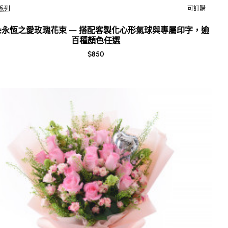
系列
可訂購
New
 朵永恆之愛玫瑰花束 — 搭配客製化心形氣球與專屬印字，逾
百種顏色任選
$850