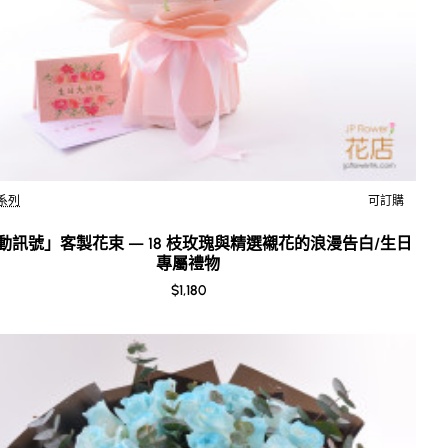
系列
可訂購
New
動訊號」客製花束 — 18 枝玫瑰與精選襯花的浪漫告白/生日
專屬禮物
$1,180