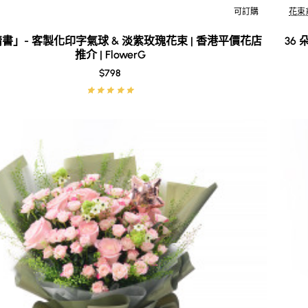
可訂購
花束
New
書」- 客製化印字氣球 & 淡紫玫瑰花束 | 香港平價花店
36
推介 | FlowerG
$798