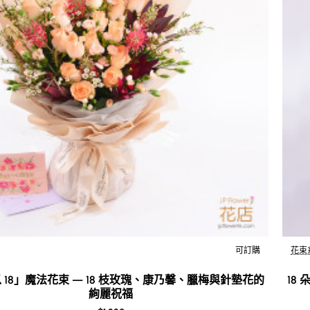
可訂購
花束
New
 18」魔法花束 — 18 枝玫瑰、康乃馨、臘梅與針墊花的
18
絢麗祝福