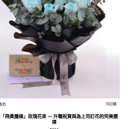
系列
可訂購
 朵「飛黃騰達」玫瑰花束 — 升職祝賀與為上司訂花的完美選
擇