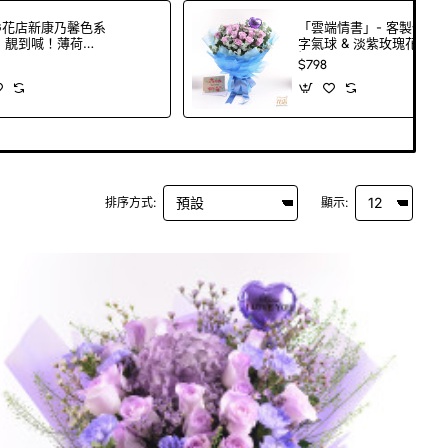
G花店新康乃馨色系
「雲端情書」- 客製化印
，靚到喊！薄荷
字氣球 & 淡紫玫瑰花束
桔紅、皇妃…任你
| 香港平價花店推介 |
$798
18枝新康乃馨色+2
FlowerG
定襯花/草)
排序方式:
顯示: