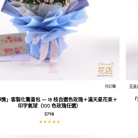
可訂購
花束
New
🔥 暢銷產品
情」客製化驚喜包 — 18 枝自選色玫瑰＋滿天星花束＋
「
印字氣球（100 色玫瑰任選）
$798