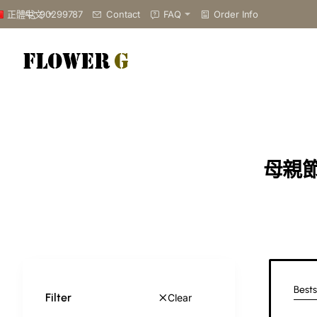
90299787
Contact
FAQ
Order Info
正體中文
母親節
Bests
Filter
Clear