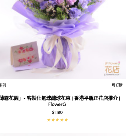
系列
可訂購
New
薄霧花園」- 客製化氣球繡球花束 | 香港平靚正花店推介 |
FlowerG
$1,180