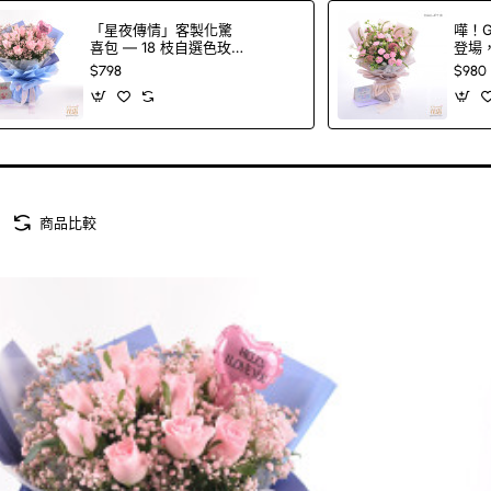
「星夜傳情」客製化驚
嘩！
喜包 — 18 枝自選色玫
登場
瑰＋滿天星花束＋印字
綠、
$798
$980
氣球（100 色玫瑰任
揀！(
選）
款不指
商品比較