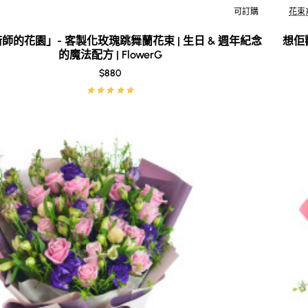
可訂購
花束
師的花園」- 客製化玫瑰跳舞蘭花束 | 生日 & 週年紀念
想佢
的魔法配方 | FlowerG
$880