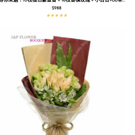
BO513
$988