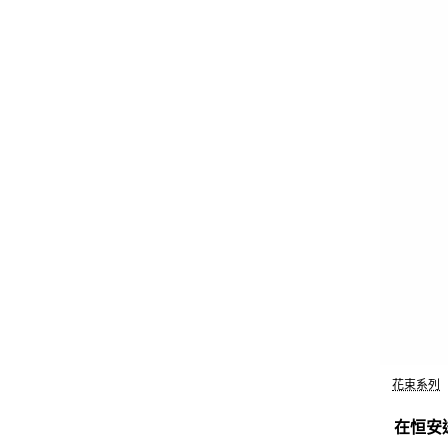
花束系列
在恒安