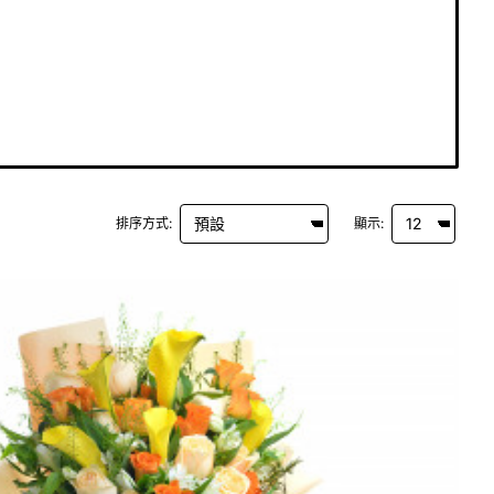
排序方式:
顯示: