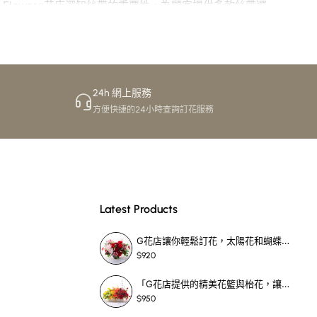
lowerg花店深知絲帶的重要性，為顧客提供多款絲帶選
24h 網上服務
一條精美嘅絲帶，可以令一束普通嘅花變得非凡，讓收花者
方便快捷的24小時查詢訂花服務
Latest Products
G花店讓你輕鬆訂花，太陽花和蝴蝶蘭花籃，適合每個重要時刻！-SF390
求。
$920
享受。
「G花店提供的精美花籃與枱花，讓重要場合更顯祝賀與喜悅，適合各種用場！」-SF398
。
$950