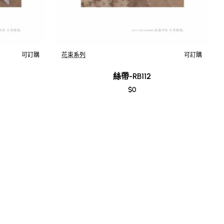
可訂購
花束系列
可訂購
絲帶-RB112
$0