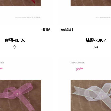
可訂購
花束系列
絲帶-RB106
絲帶-RB107
$0
$0