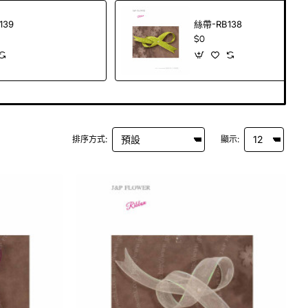
139
絲帶-RB138
$0
排序方式:
顯示: