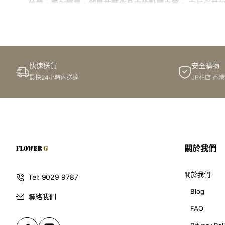
絲帶，看似簡單，卻是花藝作品中的點睛之筆。
它如彩帶般
擇，讓您的訂花禮物更加精緻動人。這篇文章將帶您探索絲
絲帶為什麼如此重要？
快速送貨
安全購物
絲帶，作為花藝作品中的配角，卻能發揮畫龍點睛的作用。
最快24小時內送達
JP花店 香
感受到送花者的用心和品味。絲帶，就像魔法一樣，讓花藝
Flowerg花店的絲帶選擇：
在Flowerg花店，我們為顧客提供多款絲帶選擇，滿足
關於我們
顏色多樣：
我們提供嘅絲帶顏色豐富多彩，有紅色、
關於我們
Tel: 9029 9787
質地不同：
我地嘅絲帶質地多元化，有柔軟嘅緞帶、
Blog
聯絡我們
寬度變化：
我地提供嘅絲帶寬度亦有變化，有窄身嘅
FAQ
款式獨特：
我地嘅絲帶款式獨特，有簡約嘅直條紋、