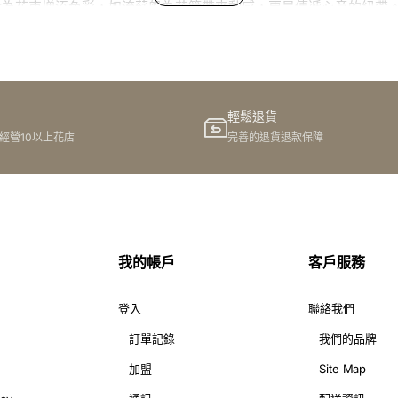
為花束增添色彩，如流蘇般為花籃帶來動感，更是傳遞心意的紐帶。F
帶在花藝中的妙用，了解我們花店如何成為您訂花的首選。
輕鬆退貨
它能為花藝作品增添色彩、質感和風格，更能傳遞送花者的心意。
港經營10以上花店
完善的退貨退款保障
作品更加迷人耀眼。
不同需求和品味。我們的絲帶款式多樣，包括：
我的帳戶
客戶服務
粉色、藍色、紫色等，甚至有金屬色嘅絲帶，滿足你對任何顏色嘅需
登入
聯絡我們
光澤嘅紗帶、絨面嘅絨帶等，為你嘅花藝作品帶來唔同嘅視覺同觸覺
訂單記錄
我們的品牌
絲帶適合細小嘅花束，亦有寬闊嘅絲帶適合大型嘅花籃或會場裝飾。
加盟
Site Map
優雅嘅波浪紋、精緻嘅花邊款式等，為你嘅花藝作品添上獨特嘅風格