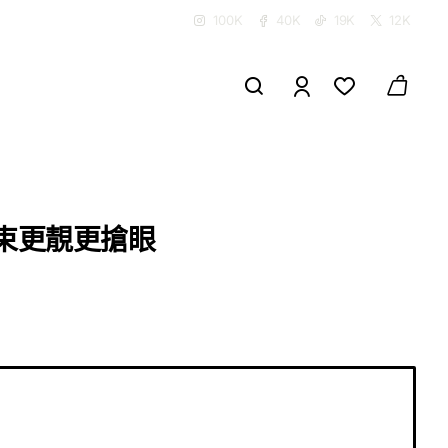
100K
40K
19K
12K
花束更靚更搶眼