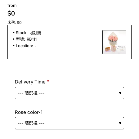
from
$0
未稅: $0
Stock:
可訂購
型號:
RB111
Location:
.
Delivery Time
Rose color-1