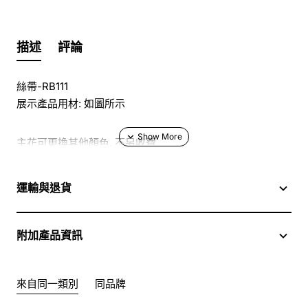
描述
評論
絲帶-RB111
展示產品用材: 如圖所示
主花可更換其他顏色, 不另收費
於花店訂花, 隨花束附送精美心意咭一張, 歡迎到本花店查詢
運輸與退貨
或網上訂購
附加產品資訊
訂購鮮花及手工製品前,為保障客戶利益,請閱讀
條款及細則
此花束價格不適用於(情人節期間 4/2-16/2)
來自同一類別
同品牌