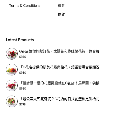
Terms & Conditions
禮券
退貨
Latest Products
G花店讓你輕鬆訂花，太陽花和蝴蝶蘭花籃，適合每個重要時刻！-SF390
$920
「G花店提供的精美花籃與枱花，讓重要場合更顯祝賀與喜悅，適合各種用場！」-SF398
$950
「設計感十足的花籃擺設就在G花店！馬蹄蘭、袋鼠爪、罌粟花，為你的重大場合增光添彩！」-SF209
$950
「辦公室太死氣沉沉？G花店的日式花籃和定製枱花，為你帶來新鮮感！」-SF465
$798