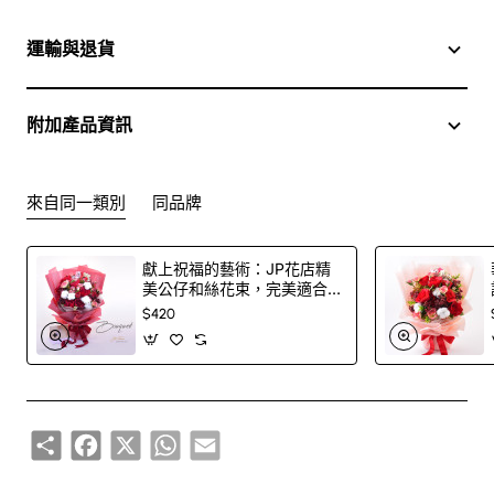
於花店訂花, 隨花束附送精美心意咭一張, 歡迎到本花店查詢
或網上訂購
運輸與退貨
訂購鮮花及手工製品前,為保障客戶利益,請閱讀
條款及細則
附加產品資訊
此花束價格不適用於(情人節期間 4/2-16/2)
來自同一類別
同品牌
獻上祝福的藝術：JP花店精
美公仔和絲花束，完美適合
婚禮與同事祝賀-SB117
$420
Share
Facebook
X
WhatsApp
Email