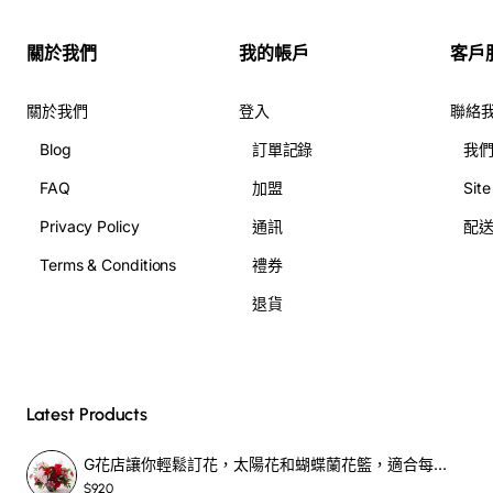
關於我們
我的帳戶
客戶
關於我們
登入
聯絡
Blog
訂單記錄
我
FAQ
加盟
Sit
Privacy Policy
通訊
配
Terms & Conditions
禮券
退貨
Latest Products
G花店讓你輕鬆訂花，太陽花和蝴蝶蘭花籃，適合每個重要時刻！-SF390
$920