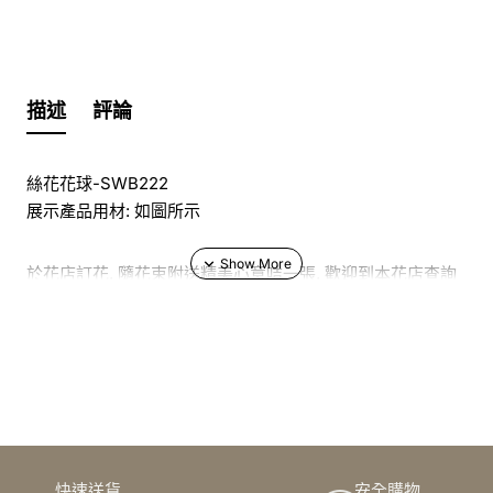
描述
評論
絲花花球-SWB222
展示產品用材: 如圖所示
於花店訂花, 隨花束附送精美心意咭一張, 歡迎到本花店查詢
或網上訂購
訂購鮮花及手工製品前,為保障客戶利益,請閱讀
條款及細則
此花束價格不適用於(情人節期間 4/2-16/2)
快速送貨
安全購物