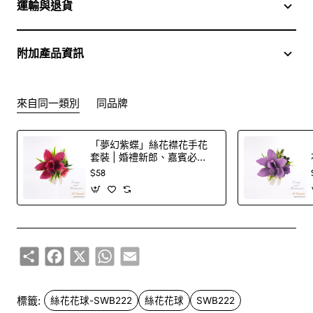
運輸與退貨
附加產品資訊
來自同一類別
同品牌
「夢幻紫蝶」絲花襟花手花
套裝 | 婚禮新郎、嘉賓必
備！
$58
Share
Facebook
X
WhatsApp
Email
標籤:
絲花花球-SWB222
絲花花球
SWB222