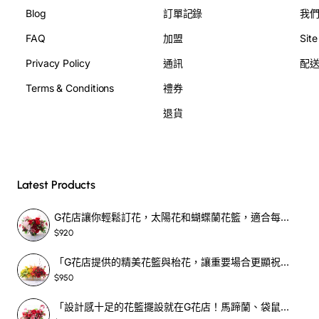
Blog
訂單記錄
我
FAQ
加盟
Sit
Privacy Policy
通訊
配
Terms & Conditions
禮券
退貨
Latest Products
G花店讓你輕鬆訂花，太陽花和蝴蝶蘭花籃，適合每個重要時刻！-SF390
$920
「G花店提供的精美花籃與枱花，讓重要場合更顯祝賀與喜悅，適合各種用場！」-SF398
$950
「設計感十足的花籃擺設就在G花店！馬蹄蘭、袋鼠爪、罌粟花，為你的重大場合增光添彩！」-SF209