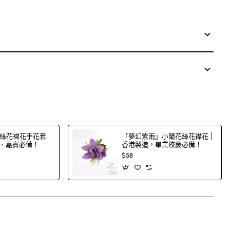
絲花襟花手花套
「夢幻紫雨」小蘭花絲花襟花 |
郎、嘉賓必備！
香港製造，畢業校慶必備！
$58
App
mail