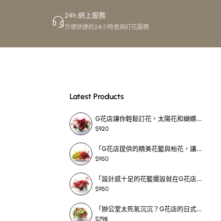
24h 網上服務
方便快捷的24小時查詢訂花服務
Latest Products
G花店讓你輕鬆訂花，太陽花和蝴蝶蘭花籃，適合每個重要時刻！-SF390
$920
「G花店提供的精美花籃與枱花，讓重要場合更顯祝賀與喜悅，適合各種用場！」-SF398
$950
「設計感十足的花籃擺設就在G花店！馬蹄蘭、袋鼠爪、罌粟花，為你的重大場合增光添彩！」-SF209
$950
「辦公室太死氣沉沉？G花店的日式花籃和定製枱花，為你帶來新鮮感！」-SF465
$798