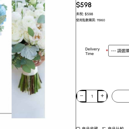
$598
未稅: $598
使用點數購買: 11960
Delivery
Time
商品收藏
商品比較