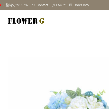
90299787
Contact
FAQ
Order Info
正體中文