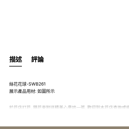
描述
評論
絲花花球-SWB261
展示產品用材: 如圖所示
於花店訂花, 隨花束附送精美心意咭一張, 歡迎到本花店查詢或
訂購鮮花及手工製品前,為保障客戶利益,請閱讀
條款及細則