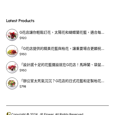
Latest Products
G花店讓你輕鬆訂花，太陽花和蝴蝶蘭花籃，適合每個重要時刻！-SF390
$920
「G花店提供的精美花籃與枱花，讓重要場合更顯祝賀與喜悅，適合各種用場！」-SF398
$950
「設計感十足的花籃擺設就在G花店！馬蹄蘭、袋鼠爪、罌粟花，為你的重大場合增光添彩！」-SF209
$950
「辦公室太死氣沉沉？G花店的日式花籃和定製枱花，為你帶來新鮮感！」-SF465
$798
Copyright © 2024, JP Flower, All Rights Reserved