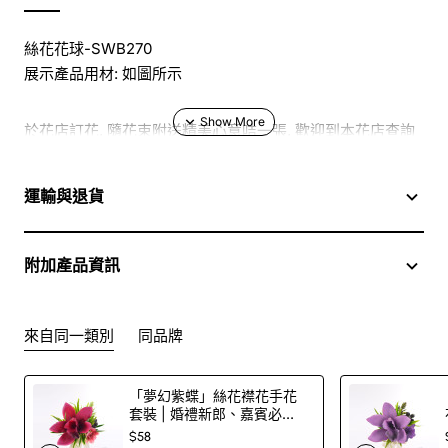
絲花花球-SWB270
展示產品用材: 如圖所示
於花店訂花, 隨花束附送精美心意咭一張, 歡迎到本花店查詢
或網上訂購
運輸與退貨
訂購鮮花及手工製品前,為保障客戶利益,請閱讀
條款及細則
附加產品資訊
此花束價格不適用於(情人節期間 4/2-16/2)
來自同一類別
同品牌
「夢幻紫蝶」絲花襟花手花
套裝 | 婚禮新郎、嘉賓必
備！
$58