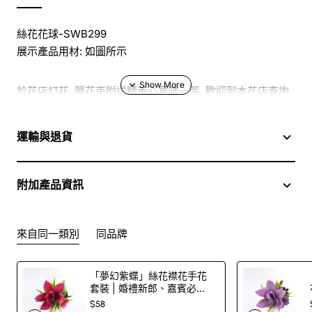
絲花花球-SWB299
展示產品用材: 如圖所示
於花店訂花, 隨花束附送精美心意咭一張, 歡迎到本花店查詢
或網上訂購
運輸與退貨
訂購鮮花及手工製品前,為保障客戶利益,請閱讀
條款及細則
附加產品資訊
此花束價格不適用於(情人節期間 4/2-16/2)
來自同一類別
同品牌
「夢幻紫蝶」絲花襟花手花
套裝 | 婚禮新郎、嘉賓必
備！
$58