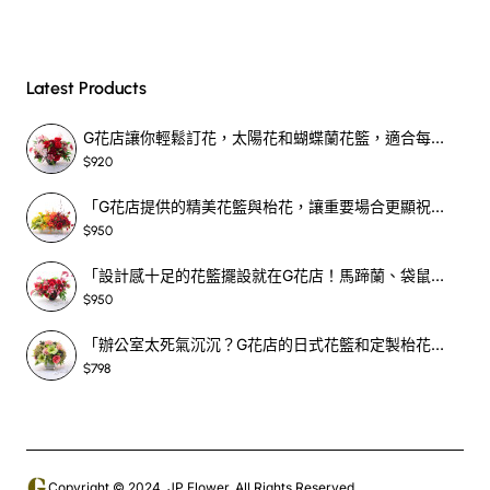
Latest Products
G花店讓你輕鬆訂花，太陽花和蝴蝶蘭花籃，適合每個重要時刻！-SF390
$920
「G花店提供的精美花籃與枱花，讓重要場合更顯祝賀與喜悅，適合各種用場！」-SF398
$950
「設計感十足的花籃擺設就在G花店！馬蹄蘭、袋鼠爪、罌粟花，為你的重大場合增光添彩！」-SF209
$950
「辦公室太死氣沉沉？G花店的日式花籃和定製枱花，為你帶來新鮮感！」-SF465
$798
Copyright © 2024, JP Flower, All Rights Reserved