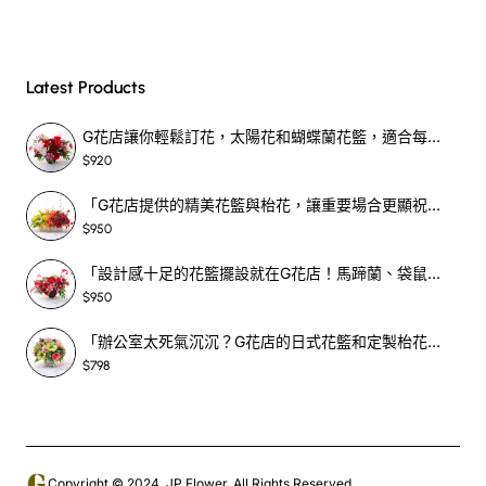
Latest Products
G花店讓你輕鬆訂花，太陽花和蝴蝶蘭花籃，適合每個重要時刻！-SF390
$920
「G花店提供的精美花籃與枱花，讓重要場合更顯祝賀與喜悅，適合各種用場！」-SF398
$950
「設計感十足的花籃擺設就在G花店！馬蹄蘭、袋鼠爪、罌粟花，為你的重大場合增光添彩！」-SF209
$950
「辦公室太死氣沉沉？G花店的日式花籃和定製枱花，為你帶來新鮮感！」-SF465
$798
Copyright © 2024, JP Flower, All Rights Reserved