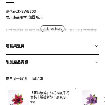
絲花花球-SWB303
展示產品用材: 如圖所示
於花店訂花, 隨花束附送精美心意咭一張, 歡迎到本花店查詢
或網上訂購
運輸與退貨
訂購鮮花及手工製品前,為保障客戶利益,請閱讀
條款及細則
附加產品資訊
此花束價格不適用於(情人節期間 4/2-16/2)
來自同一類別
同品牌
「夢幻紫蝶」絲花襟花手花
套裝 | 婚禮新郎、嘉賓必
備！
$58