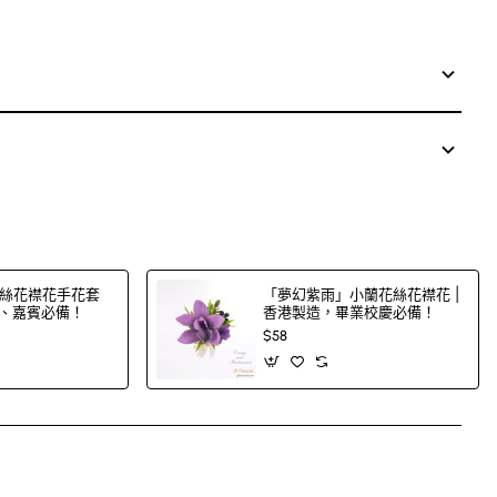
絲花襟花手花套
「夢幻紫雨」小蘭花絲花襟花 |
郎、嘉賓必備！
香港製造，畢業校慶必備！
$58
App
mail