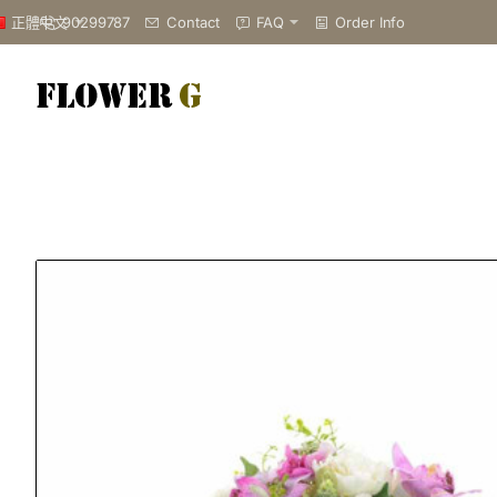
90299787
Contact
FAQ
Order Info
正體中文