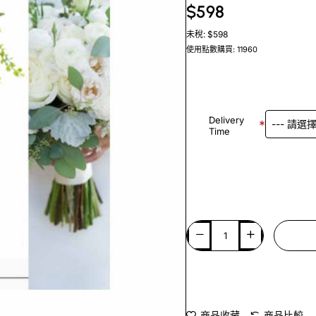
$598
未稅: $598
使用點數購買: 11960
Delivery
Time
商品收藏
商品比較