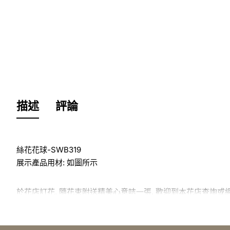
描述
評論
絲花花球-SWB319
展示產品用材: 如圖所示
於花店訂花, 隨花束附送精美心意咭一張, 歡迎到本花店查詢或
訂購鮮花及手工製品前,為保障客戶利益,請閱讀
條款及細則