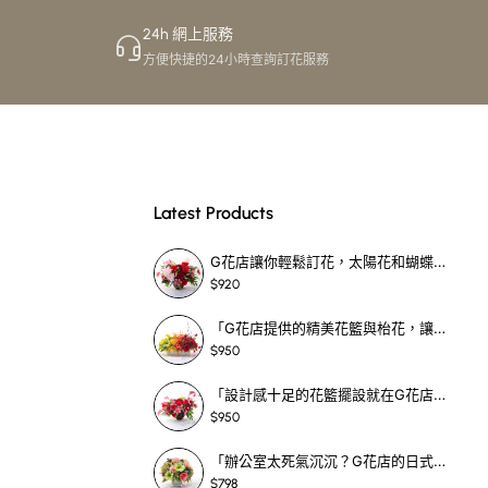
24h 網上服務
方便快捷的24小時查詢訂花服務
Latest Products
G花店讓你輕鬆訂花，太陽花和蝴蝶蘭花籃，適合每個重要時刻！-SF390
$920
「G花店提供的精美花籃與枱花，讓重要場合更顯祝賀與喜悅，適合各種用場！」-SF398
$950
「設計感十足的花籃擺設就在G花店！馬蹄蘭、袋鼠爪、罌粟花，為你的重大場合增光添彩！」-SF209
$950
「辦公室太死氣沉沉？G花店的日式花籃和定製枱花，為你帶來新鮮感！」-SF465
$798