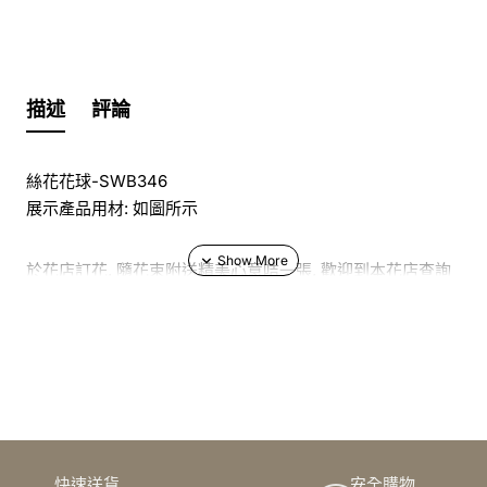
描述
評論
絲花花球-SWB346
展示產品用材: 如圖所示
於花店訂花, 隨花束附送精美心意咭一張, 歡迎到本花店查詢
或網上訂購
訂購鮮花及手工製品前,為保障客戶利益,請閱讀
條款及細則
此花束價格不適用於(情人節期間 4/2-16/2)
快速送貨
安全購物