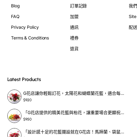
Blog
訂單記錄
我
FAQ
加盟
Sit
Privacy Policy
通訊
配
Terms & Conditions
禮券
退貨
Latest Products
G花店讓你輕鬆訂花，太陽花和蝴蝶蘭花籃，適合每個重要時刻！-SF390
$920
「G花店提供的精美花籃與枱花，讓重要場合更顯祝賀與喜悅，適合各種用場！」-SF398
$950
「設計感十足的花籃擺設就在G花店！馬蹄蘭、袋鼠爪、罌粟花，為你的重大場合增光添彩！」-SF209