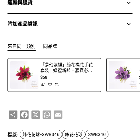
運輸與退貨
附加產品資訊
來自同一類別
同品牌
「夢幻紫蝶」絲花襟花手花
套裝 | 婚禮新郎、嘉賓必
備！
$58
Share
Facebook
X
WhatsApp
Email
標籤:
絲花花球-SWB346
絲花花球
SWB346