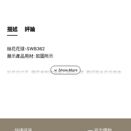
描述
評論
絲花花球-SWB362
展示產品用材: 如圖所示
於花店訂花, 隨花束附送精美心意咭一張, 歡迎到本花店查詢
或網上訂購
訂購鮮花及手工製品前,為保障客戶利益,請閱讀
條款及細則
此花束價格不適用於(情人節期間 4/2-16/2)
快速送貨
安全購物