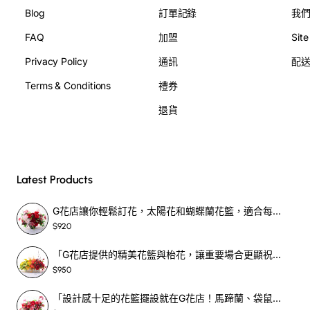
Blog
訂單記錄
我
FAQ
加盟
Sit
Privacy Policy
通訊
配
Terms & Conditions
禮券
退貨
Latest Products
G花店讓你輕鬆訂花，太陽花和蝴蝶蘭花籃，適合每個重要時刻！-SF390
$920
「G花店提供的精美花籃與枱花，讓重要場合更顯祝賀與喜悅，適合各種用場！」-SF398
$950
「設計感十足的花籃擺設就在G花店！馬蹄蘭、袋鼠爪、罌粟花，為你的重大場合增光添彩！」-SF209