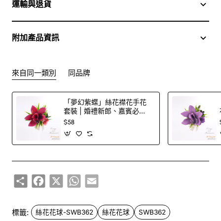
運輸與退貨
附加產品資訊
來自同一類別
同品牌
「夢幻紫蝶」絲花襟花手花
套裝 | 婚禮新郎、嘉賓必
備！
$58
Share
Facebook
X
WhatsApp
Email
標籤:
絲花花球-SWB362
絲花花球
SWB362