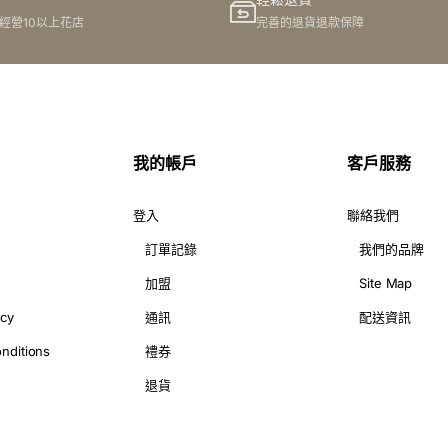
同手花。你地有冇注意過,參加宴會嘅時候,有冇留意下人地嘅花飾呢?尤
港經營10以上花店
完善的退貨退款保障
有既視感!今次就同大家講講點樣揀到最適合自己嘅襟花同手花,成為場
手花
同手花又會點樣襯托整體形象呢?快啲睇嚟睇嚟!
我的帳戶
客戶服務
登入
聯絡我們
訂單記錄
我們的品牌
添唔少特色同魅力。有咩要注意嘅呢?
加盟
Site Map
icy
通訊
配送資訊
一向係最受歡迎嘅選擇。紅玫瑰優雅高貴,非常襯男女嘅衣服。
設計,比如兩枝玫瑰交叉,又或者配合綠葉點綴,都特別有特色。
nditions
禮券
,更添氣質。
退貨