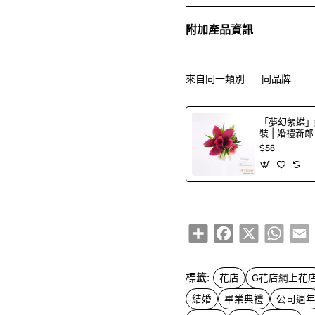
附加產品資訊
來自同一類別
同品牌
「夢幻紫蝶」
裝 | 婚禮新
$58
Share
Facebook
X
Whats
E
標籤:
花店
G花店網上花
結婚
畢業典禮
公司週