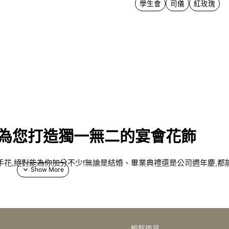
學生會
司儀
紅玫瑰
店為您打造獨一無二的宴會花飾
手花,絕對能為你加分不少!無論是結婚、畢業典禮還是公司週年慶,都
輕鬆退貨