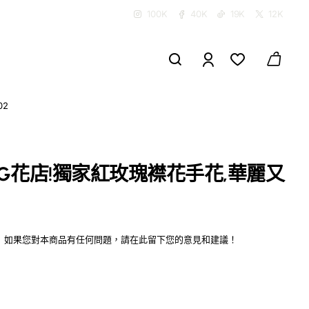
100K
40K
19K
12K
02
靠G花店!獨家紅玫瑰襟花手花,華麗又
如果您對本商品有任何問題，請在此留下您的意見和建議！