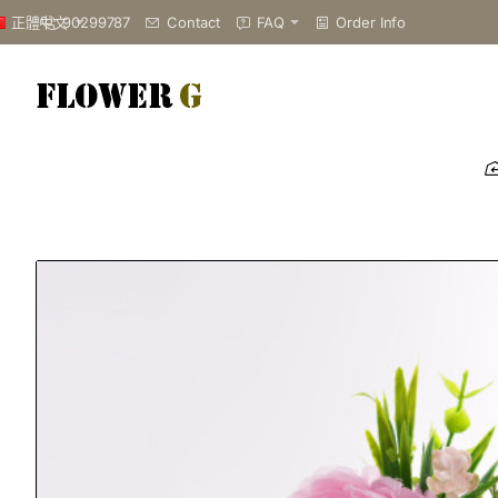
90299787
Contact
FAQ
Order Info
正體中文