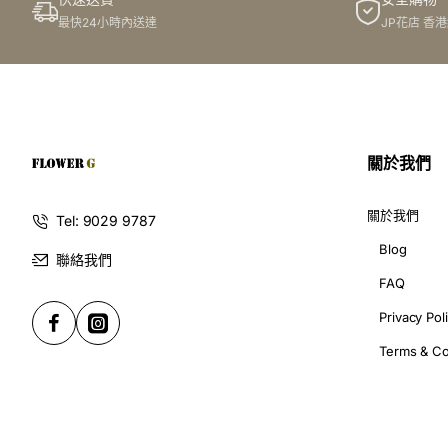
喂喂,大家好!今日同家姐切磋下G花店的宴會花飾,特別是襟花
最快24小時內送達
JP花店 香
者嘉賓前輩,佢哋戴住好靚嘅花飾,真係同周圍環境融為一體,好
宴會必備的華麗裝飾 - 襟花與
無論係男女,對于參加宴會,衣着打扮都一定要好好打理,咁襟花
關於我們
1. 襟花：個人特色嘅點睛之作
關於我們
Tel: 9029 9787
Blog
聯絡我們
襟花係宴會上唔可或缺嘅裝飾品,因為佢可以比你嘅整體造型加
FAQ
Privacy Pol
選花材：
襟花一定要氣質優雅,所以G花店嘅紅玫瑰系列
花型設計：
襟花除咗傳統嘅單枝設計,G花店都有好多獨特
Terms & Co
配飾元素：
仲可以加埋蝴蝶結、緞帶或者水晶粒等小配飾
2. 手花：散發婀娜多姿嘅魅力