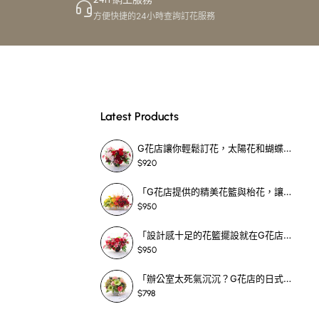
其係新郎新娘,又或
方便快捷的24小時查詢訂花服務
內焦點!
Latest Products
G花店讓你輕鬆訂花，太陽花和蝴蝶蘭花籃，適合每個重要時刻！-SF390
$920
「G花店提供的精美花籃與枱花，讓重要場合更顯祝賀與喜悅，適合各種用場！」-SF398
$950
「設計感十足的花籃擺設就在G花店！馬蹄蘭、袋鼠爪、罌粟花，為你的重大場合增光添彩！」-SF209
$950
「辦公室太死氣沉沉？G花店的日式花籃和定製枱花，為你帶來新鮮感！」-SF465
$798