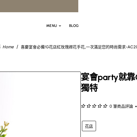
MENU
BLOG
喜慶宴會必備!G花店紅玫瑰襟花手花,一次滿足您的時尚需求-AC2
home
宴會party就
獨特
0 筆商品評論
•
花店