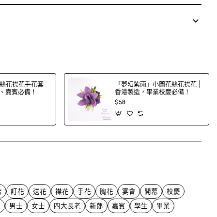
絲花襟花手花套
「夢幻紫雨」小蘭花絲花襟花 |
郎、嘉賓必備！
香港製造，畢業校慶必備！
$58
App
mail
店
訂花
送花
襟花
手花
胸花
宴會
開幕
校慶
年
男士
女士
四大長老
新郎
嘉賓
學生
畢業