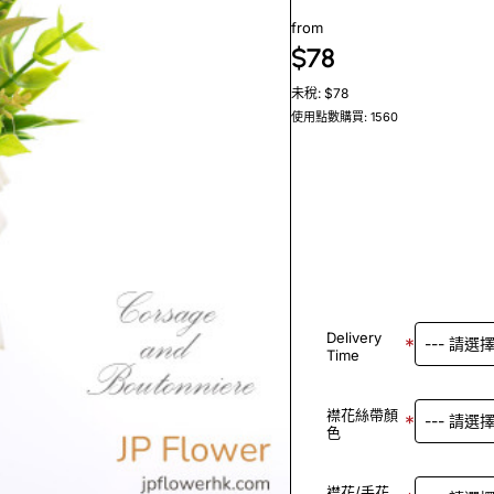
from
$78
未稅: $78
使用點數購買: 1560
Delivery
Time
襟花絲帶顏
色
襟花/手花