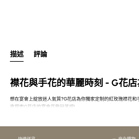
描述
評論
襟花與手花的華麗時刻 - G花
想在宴會上綻放迷人氣質?G花店為你獨家定制的紅玫瑰襟花和
來探索G花店的宴會花飾秘笈吧!
簡介
快速送貨
安全購物