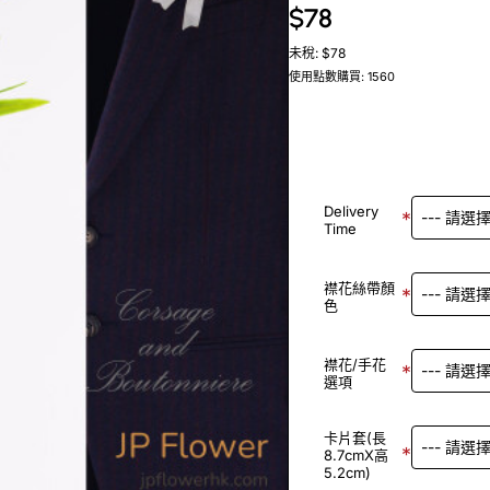
$78
未稅: $78
使用點數購買: 1560
Delivery
Time
襟花絲帶顏
色
襟花/手花
選項
卡片套(長
8.7cmX高
5.2cm)