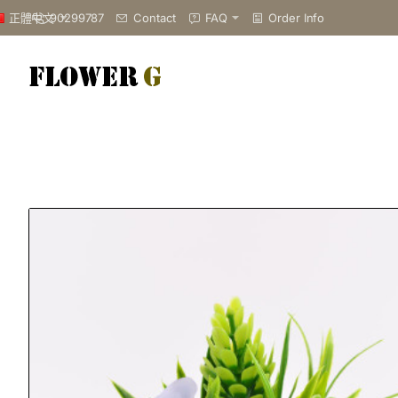
90299787
Contact
FAQ
Order Info
正體中文