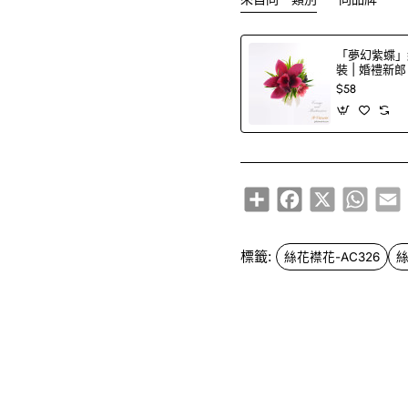
「夢幻紫蝶」
裝 | 婚禮新
$58
Share
Facebook
X
Whats
E
標籤:
絲花襟花-AC326