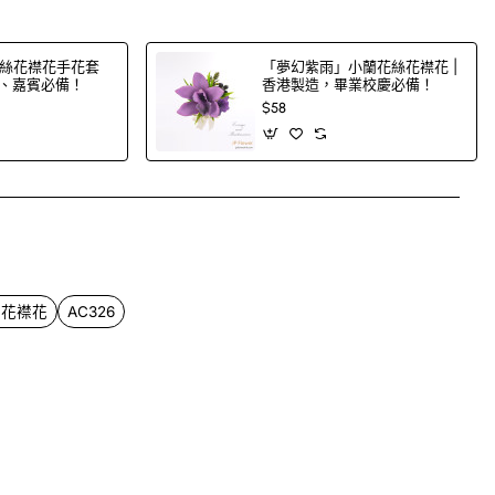
絲花襟花手花套
「夢幻紫雨」小蘭花絲花襟花 |
郎、嘉賓必備！
香港製造，畢業校慶必備！
$58
App
mail
絲花襟花
AC326