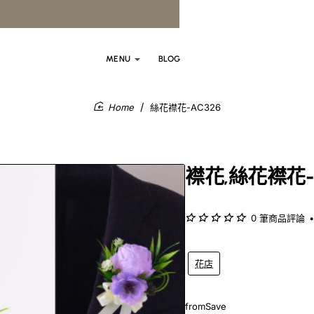
MENU
BLOG
絲花襟花-AC326
home
襟花,絲花襟花-
0 筆商品評論
•
花店
from
Save