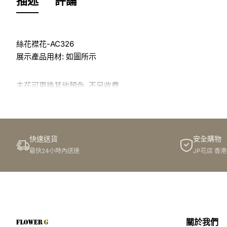
描述
評論
絲花襟花-AC326
展示產品用材: 如圖所示
主花可更換其他顏色, 不另收費
於花店訂花, 隨花束附送精美心意咭一張, 歡迎到本花店查詢或
快速送貨
安全購物
訂購鮮花及手工製品前,為保障客戶利益,請閱讀
條款及細則
最快24小時內送達
JP花店 香
此花束價格不適用於(情人節期間 4/2-16/2)
關於我們