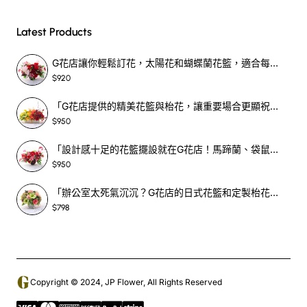
Latest Products
G花店讓你輕鬆訂花，太陽花和蝴蝶蘭花籃，適合每個重要時刻！-SF390
$920
「G花店提供的精美花籃與枱花，讓重要場合更顯祝賀與喜悅，適合各種用場！」-SF398
$950
「設計感十足的花籃擺設就在G花店！馬蹄蘭、袋鼠爪、罌粟花，為你的重大場合增光添彩！」-SF209
$950
「辦公室太死氣沉沉？G花店的日式花籃和定製枱花，為你帶來新鮮感！」-SF465
$798
Copyright © 2024, JP Flower, All Rights Reserved