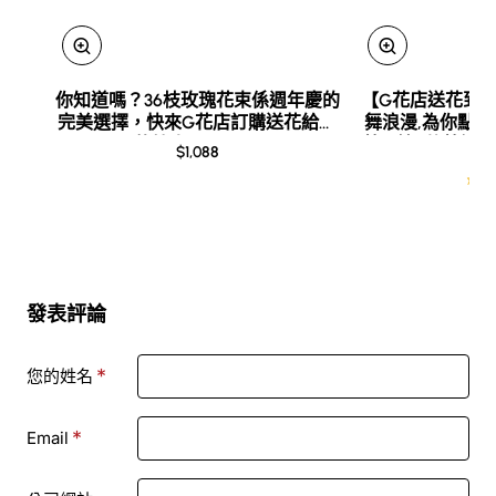
你知道嗎？36枝玫瑰花束係週年慶的
【G花店送花到沙
完美選擇，快來G花店訂購送花給你
舞浪漫,為你點綴
的情人！-BO301
蘭10枝+荷蘭繡球+
$1,088
$
發表評論
您的姓名
Email