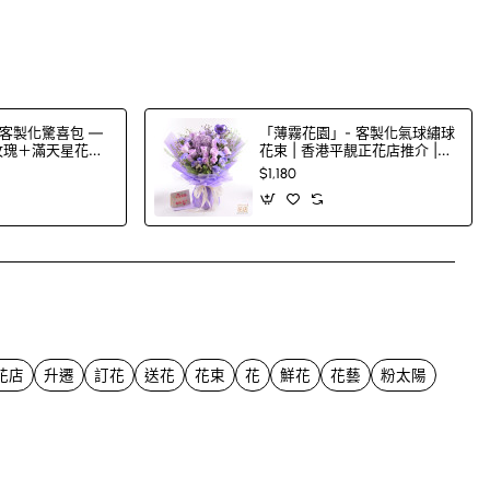
客製化驚喜包 —
「薄霧花園」- 客製化氣球繡球
色玫瑰＋滿天星花束
花束 | 香港平靚正花店推介 |
00 色玫瑰任
FlowerG
$1,180
App
mail
花店
升遷
訂花
送花
花束
花
鮮花
花藝
粉太陽