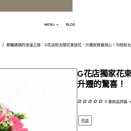
MENU
BLOG
郵輪碼頭的浪漫之旅：G花店粉太陽花束送花，升遷祝賀最用心！10枝粉太陽-
e
G花店獨家花
升遷的驚喜！
0 筆商品評論
•
花店