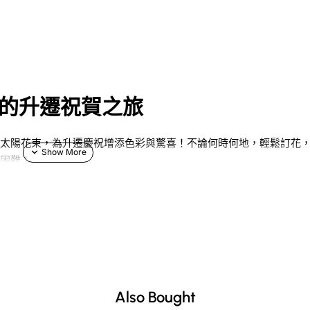
的升遷祝賀之旅
粉太陽花束，為升遷慶祝增添色彩與驚喜！不論何時何地，輕鬆訂花
再困難！
友，G花店永遠係你最好的選擇！喺這裡，我想同大家分享一下關於
一束靚花時的心情，係咪會覺得特別開心？我哋會透過這篇文章，深
助你輕鬆搞定送花事宜，令每個特別的時刻都更難忘！
Also Bought