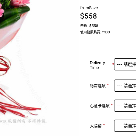
from
Save
$558
未稅: $558
使用點數購買: 11160
Delivery
Time
絲帶選項
心意卡選項
太陽菊