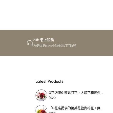
24h 網上服務
方便快捷的24小時查詢訂花服務
Latest Products
G花店讓你輕鬆訂花，太陽花和蝴蝶蘭花籃，適合每個重要時刻！-SF390
$920
「G花店提供的精美花籃與枱花，讓重要場合更顯祝賀與喜悅，適合各種用場！」-SF398