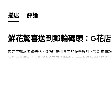
描述
評論
鮮花驚喜送到郵輪碼頭：G花店
想要在郵輪碼頭送花？G花店提供專業的花藝設計，特別推薦
讓你心意滿載！立即了解G花店的服務，讓你隨時隨地送花不
簡介
大家好！無論你是準備慶祝升遷，還是想要送花給身邊的好朋
務，特別係用粉太陽花束來慶祝升遷的驚喜。你諗下，當收到
流程、花藝設計的魅力、以及訂花的一些小技巧，務求能夠幫