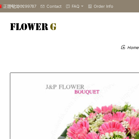
90299787
Contact
FAQ
Order Info
正體中文
hom