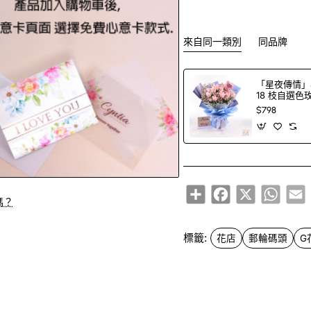
來自同一類別
同品牌
「星夜傳情」
18 枝自選
＋印字氣球（1
$798
選）
Share
Facebook
X
Whats
E
嗎？
標籤:
花店
郵輪碼頭
G