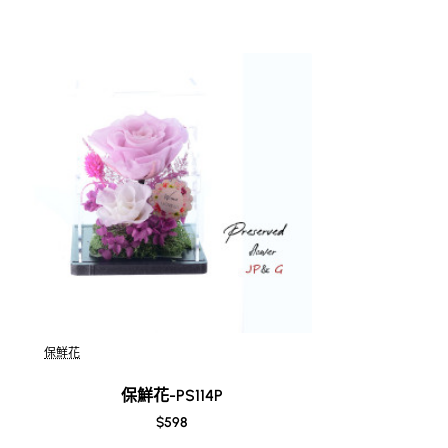
1. G花店的獨特魅力
1.1 為何選擇G花店？
選擇G花店，理由有幾多！首先，佢哋專注於提供各種各樣的
保鮮花
保鮮花-PS114P
$598