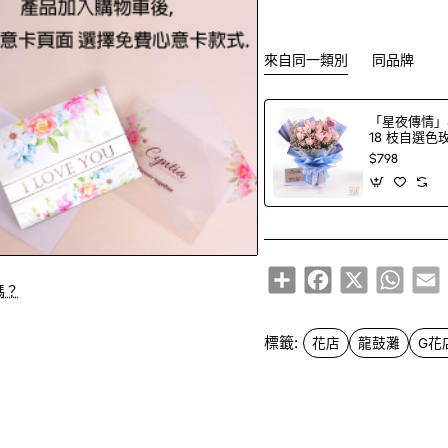
來自同一類別
同品牌
「星夜傳情」
18 枝自選
＋印字氣球（1
$798
選）
Share
Facebook
X
Whats
E
嗎？
標籤:
花店
龍鼓灘
G花