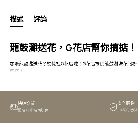
描述
評論
龍鼓灘送花，G花店幫你搞掂
想喺龍鼓灘送花？梗係搵G花店啦！G花店提供龍鼓灘送花服
選擇！
簡介
快速送貨
安全購物
講到送花，梗係要揀間信得過嘅花店啦！喺龍鼓灘呢個咁靚嘅
最快24小時內送達
JP花店 香
店——G花店，專門提供「花店,龍鼓灘,G花店,訂花,送花,花束
G花店：龍鼓灘送花嘅最佳選擇！