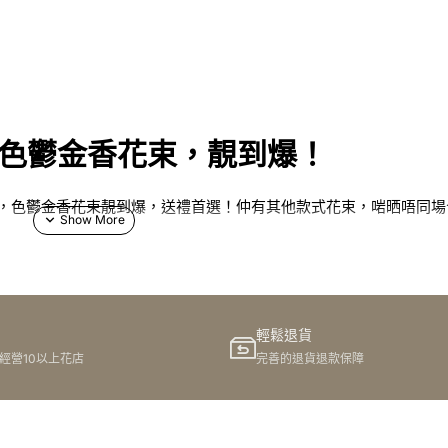
！色鬱金香花束，靚到爆！
務，色鬱金香花束靚到爆，送禮首選！仲有其他款式花束，啱晒唔同場
輕鬆退貨
地方，想搵間好嘅花店，真係唔係咁易。不過，唔使驚！今次我哋就
港經營10以上花店
完善的退貨退款保障
,花,鮮花,花藝,色鬱金香」嘅服務，幫你搞掂送花嘅煩惱！