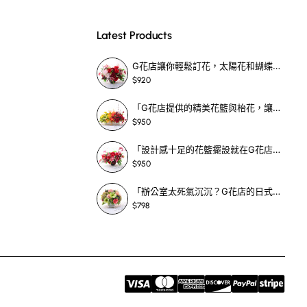
眼，夠晒特別！
Latest Products
G花店讓你輕鬆訂花，太陽花和蝴蝶蘭花籃，適合每個重要時刻！-SF390
$920
選！
「G花店提供的精美花籃與枱花，讓重要場合更顯祝賀與喜悅，適合各種用場！」-SF398
$950
「設計感十足的花籃擺設就在G花店！馬蹄蘭、袋鼠爪、罌粟花，為你的重大場合增光添彩！」-SF209
$950
「辦公室太死氣沉沉？G花店的日式花籃和定製枱花，為你帶來新鮮感！」-SF465
$798