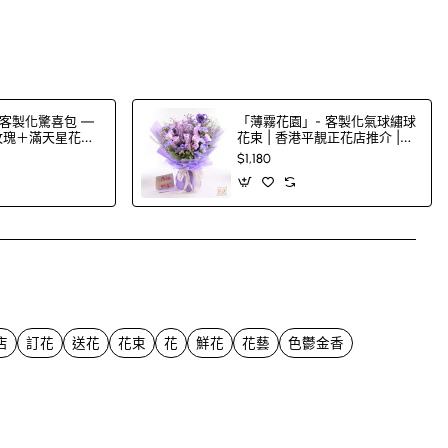
客製化驚喜包 —
「薄霧花園」- 客製化氣球繡球
色玫瑰＋滿天星花束
花束 | 香港平靚正花店推介 |
00 色玫瑰任
FlowerG
$1,180
App
mail
店
訂花
送花
花束
花
鮮花
花藝
色鬱金香