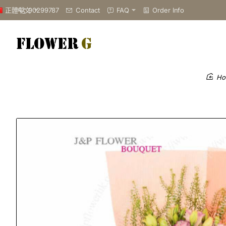
90299787
Contact
FAQ
Order Info
正體中文
h