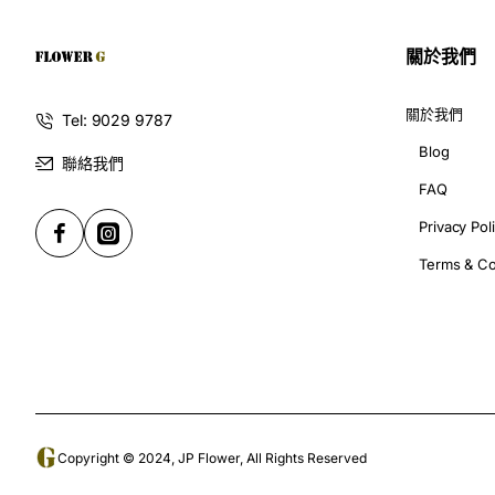
G花店喺龍鼓灘附近，提供送花服務，幫你省時省力。最緊要
關於我們
G花店色鬱金香花束：靚到爆嘅
關於我們
Tel: 9029 9787
Blog
聯絡我們
色鬱金香花束，真係G花店嘅「秘密武器」，因為佢哋嘅色鬱
FAQ
Privacy Pol
點解色鬱金香咁受歡迎？
Terms & Co
色鬱金香嘅顏色真係好多樣，有紅色、橙色、黃色、粉色
色鬱金香嘅花瓣厚實，唔容易凋謝，可以保持好耐嘅新鮮
色鬱金香嘅花語係「愛的宣言」，送畀心愛嘅人，真係好
G花店嘅色鬱金香花束，點解咁靚？
G花店嘅花藝師，全部都係經驗豐富，對花藝嘅要求好高
Copyright © 2024, JP Flower, All Rights Reserved
G花店只會選用新鮮嘅色鬱金香，而且會用心打理，確保