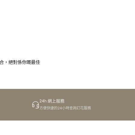
合，絕對係你嘅最佳
24h 網上服務
嚟介紹一間好正嘅花
方便快捷的24小時查詢訂花服務