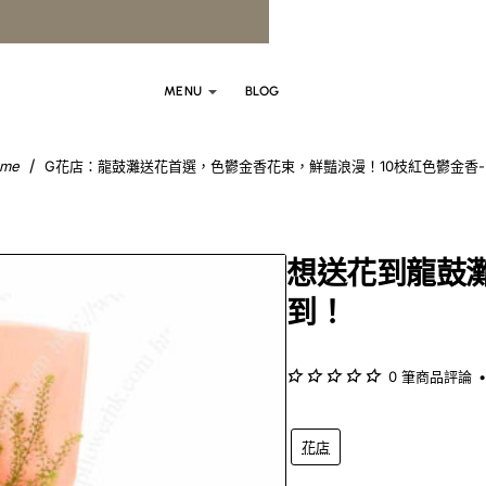
MENU
BLOG
G花店：龍鼓灘送花首選，色鬱金香花束，鮮豔浪漫！10枝紅色鬱金香-B
ome
想送花到龍鼓
到！
0 筆商品評論
•
花店