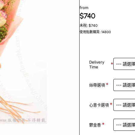
from
$740
未稅: $740
使用點數購買: 14800
Delivery
Time
絲帶選項
心意卡選項
鬱金香