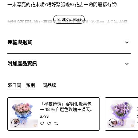
一束漂亮的花束呢?唔好緊張啦!G花店一啲問題都冇架!
我哋G花店唔單止有最優質嘅鮮花,仲有好多優惠同送貨服務,
用得好方便㗎!唔怕你冇時間to睇到滿意嘅花束,我哋專業嘅
flower consultant早就幫你準備咗啦!G花店網上花店服務幾
運輸與退貨
好用?我就畀大家一一介紹俾你聽吓啦!
首先呢,如果你唔知買乜花比你鍾意嘅人,可以打去G花店客戶
附加產品資訊
服務熱線。我哋嘅專業flower consultant會聆聽你嘅需求,例
如你想送乜種花?想送畀邊個? Even係想送幾枝花?佢哋就會
來自同一類別
同品牌
根據你嘅要求,度身訂做一束特別嘅花束俾你!只要你俾少少資
料,佢哋就會幫你諗到一束平易近人又得心應手嘅花束!
「星夜傳情」客製化驚喜包
— 18 枝自選色玫瑰＋滿天星
再來就係送花時間預約。G花店提供全港各區送花服務,如果
花束＋印字氣球（100 色玫
$798
你想要第二日就收到心頭好,可以提早一日再3pm之前下單就
瑰任選）
冇問題架!我哋快遞團隊會第二朝早晨就將花束安全妥當咁送
到你指定嘅地址。即使你連夜mong緊,都唔使擔心會錯過喇!