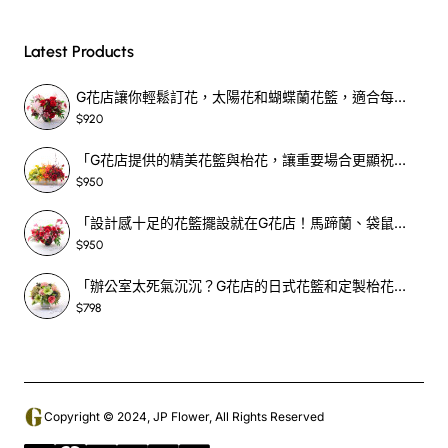
Latest Products
G花店讓你輕鬆訂花，太陽花和蝴蝶蘭花籃，適合每個重要時刻！-SF390
$920
「G花店提供的精美花籃與枱花，讓重要場合更顯祝賀與喜悅，適合各種用場！」-SF398
$950
「設計感十足的花籃擺設就在G花店！馬蹄蘭、袋鼠爪、罌粟花，為你的重大場合增光添彩！」-SF209
$950
「辦公室太死氣沉沉？G花店的日式花籃和定製枱花，為你帶來新鮮感！」-SF465
$798
Copyright © 2024, JP Flower, All Rights Reserved