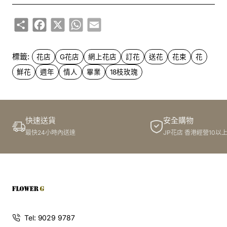
Share
Facebook
X
WhatsApp
Email
再講講花束設計款式。G花店除咗有經典嘅18枝玫瑰花束之
外,仲有好多其他樣式,例如Roses & Lilies、Treasured
Moments等等。款式設計優雅精緻,無論係要送俾你深愛嘅
標籤:
花店
G花店
網上花店
訂花
送花
花束
花
人,定係用做一個體面嘅週年、畢業禮物,都非常合適!如果你
鮮花
週年
情人
畢業
18枝玫瑰
仲想自訂特別D嘅花束款式,我哋嘅花藝師傅都可以為你度身
訂造。
最後就係花束包裝配送。我哋嘅花束包裝都好精緻大方,用心
快速送貨
安全購物
唔同。不管你要送畀情人,定係其他親朋好友,都一定好得體大
最快24小時內送達
JP花店 香港經營10以
方。同埋我哋嘅送花服務全港覆蓋,而且係生意時間內3小時
送到,即日送達唔係夢。係唔係覺得又方便又安心?
總之,如果你要為你心目中嘅人訂購一束鮮花,就一定要睇下G
花店啦!任何時候、任何場合都冇問題,包你買到滿意又平靚正
嘅花束!你仲怕乜?快啲上網睇睇啦!
Tel: 9029 9787