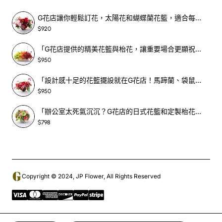
G花店讓你輕鬆訂花，太陽花和蝴蝶蘭花籃，適合每個重要時刻！-SF390
$920
「G花店提供的精美花籃與枱花，讓重要場合更顯祝賀與喜悅，適合各種用場！」-SF398
$950
「設計感十足的花籃擺設就在G花店！馬蹄蘭、袋鼠爪、罌粟花，為你的重大場合增光添彩！」-SF209
$950
「辦公室太死氣沉沉？G花店的日式花籃和定製枱花，為你帶來新鮮感！」-SF465
$798
Copyright © 2024, JP Flower, All Rights Reserved