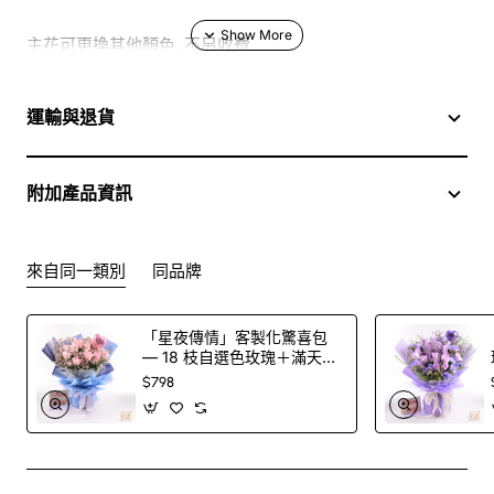
主花可更換其他顏色, 不另收費
於花店訂花, 隨花束附送精美心意咭一張, 歡迎到本花店查詢
運輸與退貨
或網上訂購
附加產品資訊
訂購鮮花及手工製品前,為保障客戶利益,請閱讀
條款及細則
此花束價格不適用於(情人節期間 4/2-16/2)
來自同一類別
同品牌
「星夜傳情」客製化驚喜包
— 18 枝自選色玫瑰＋滿天星
花束＋印字氣球（100 色玫
$798
瑰任選）