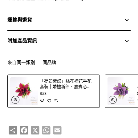
於花店訂花, 隨花束附送精美心意咭一張, 歡迎到本花店查詢
運輸與退貨
或網上訂購
附加產品資訊
訂購鮮花及手工製品前,為保障客戶利益,請閱讀
條款及細則
此花束價格不適用於(情人節期間 4/2-16/2)
來自同一類別
同品牌
「夢幻紫蝶」絲花襟花手花
套裝 | 婚禮新郎、嘉賓必
備！
$58
Share
Facebook
X
WhatsApp
Email