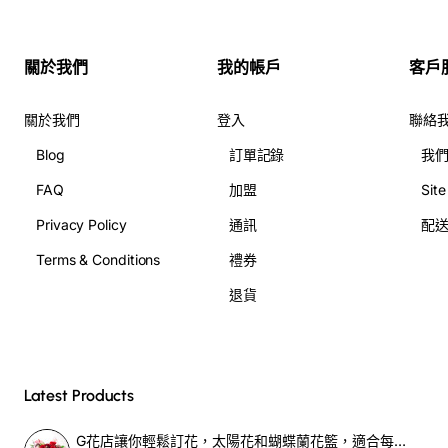
關於我們
我的帳戶
客戶
關於我們
登入
聯絡
Blog
訂單記錄
我
FAQ
加盟
Sit
Privacy Policy
通訊
配
Terms & Conditions
禮券
退貨
Latest Products
G花店讓你輕鬆訂花，太陽花和蝴蝶蘭花籃，適合每個重要時刻！-SF390