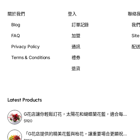
關於我們
登入
聯絡
Blog
訂單記錄
我
FAQ
加盟
Sit
Privacy Policy
通訊
配
Terms & Conditions
禮券
退貨
Latest Products
G花店讓你輕鬆訂花，太陽花和蝴蝶蘭花籃，適合每個重要時刻！-SF390
$920
「G花店提供的精美花籃與枱花，讓重要場合更顯祝賀與喜悅，適合各種用場！」-SF398