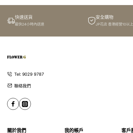
快速送貨
安全購物
最快24小時內送達
JP花店 香港經營10以
Tel: 9029 9787
聯絡我們
關於我們
我的帳戶
客戶