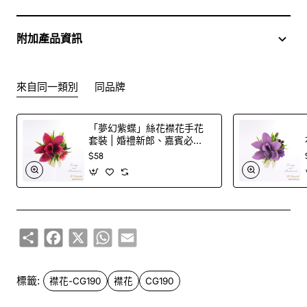
或網上訂購
附加產品資訊
訂購鮮花及手工製品前,為保障客戶利益,請閱讀
條款及細則
此花束價格不適用於(情人節期間 4/2-16/2)
來自同一類別
同品牌
「夢幻紫蝶」絲花襟花手花
套裝 | 婚禮新郎、嘉賓必
備！
$58
Share
Facebook
X
WhatsApp
Email
標籤:
襟花-CG190
襟花
CG190