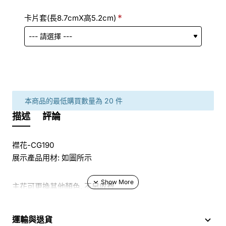
卡片套(長8.7cmX高5.2cm)
本商品的最低購買數量為 20 件
描述
評論
襟花-CG190
展示產品用材: 如圖所示
主花可更換其他顏色, 不另收費
於花店訂花, 隨花束附送精美心意咭一張, 歡迎到本花店查詢
運輸與退貨