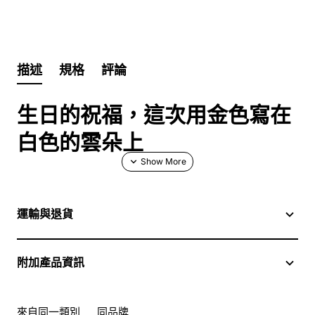
描述
規格
評論
生日的祝福，這次用金色寫在
白色的雲朵上
運輸與退貨
誰說生日裝飾只能五顏六色？在 JP Flower，我們相信，優
雅的祝福同樣能讓派對氛圍達到頂峰。這款
18吋白底金字
Happy-birthday鋁箔氣球
，用它簡約的設計與精緻的金色字
附加產品資訊
體，為您的生日派對注入一股低調奢華的氛圍。它不僅是一
個裝飾，更是您品味的展現，讓每個瞬間都充滿質感。
來自同一類別
同品牌