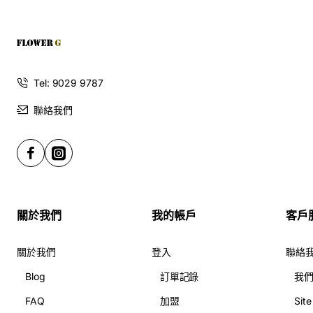
JP Flower 不僅提供現成的精美氣球，更致力於滿足您所有
客製化需求。如果您想為重要的日子留下專屬印記，我們可
Tel: 9029 9787
以為您提供
氣球定製
和
氣球客製化
服務。無論是將您的
氣球
聯絡我們
打印
，或是把
氣球印LOGO
在
水晶氣球
內，我們都能讓您的
創意飛揚。我們深知
氣球價錢
是大家關心的問題，因此我們
提供多樣化的選擇，讓您輕鬆
訂氣球
，用最划算的價格，創
造最棒的回憶。
關於我們
我的帳戶
客戶
關於我們
登入
聯絡
Blog
訂單記錄
我
FAQ
加盟
Sit