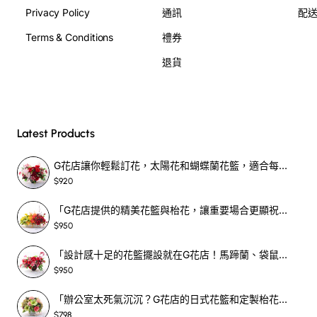
Privacy Policy
通訊
配
Terms & Conditions
禮券
退貨
Latest Products
G花店讓你輕鬆訂花，太陽花和蝴蝶蘭花籃，適合每個重要時刻！-SF390
$920
「G花店提供的精美花籃與枱花，讓重要場合更顯祝賀與喜悅，適合各種用場！」-SF398
$950
「設計感十足的花籃擺設就在G花店！馬蹄蘭、袋鼠爪、罌粟花，為你的重大場合增光添彩！」-SF209
$950
「辦公室太死氣沉沉？G花店的日式花籃和定製枱花，為你帶來新鮮感！」-SF465
$798