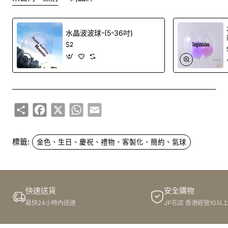
水晶波波球-(5-36吋)
不只是氣球，更是氣質製造機
$2
告別單調，這款白金氣球是您
增加氣氛
的秘密武器。想像一
Share
Facebook
X
WhatsApp
Email
下，在溫馨的生日現場，將它巧妙地
花束配氣球
，讓祝福更
顯尊貴；或是為摯友的派對添上這顆高雅的白金
花籃配氣
球
，瞬間讓原本平凡的空間充滿了高級感。無論是大型的
氣
標籤:
金色、生日、慶祝、禮物、客製化、簡約、氣球
球佈置
，還是個人的專屬驚喜，它都能為您的活動帶來溫
馨、優雅，留下永難忘懷的精彩瞬間。
快速送貨
安全購物
最快24小時內送達
JP花店 香港經營10以
你的心意，你的專屬印記！