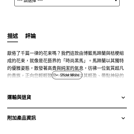
描述
評論
厭倦了千篇一律的花束嗎？我們這款由博籃馬蹄蘭與桔梗組
成的花束，就像是花藝界的「時尚黑馬」。馬蹄蘭以其獨特
的優雅姿態，散發著高貴與純潔的氣息，彷彿一位氣質超凡
的貴族，正向您輕輕致意。而桔梗則以其輕盈、帶點神秘的
氣質，像是在旁低語的忠實摯友，為這份祝福增添了一份溫
柔的堅持。這束花不是為了嘩眾取寵，而是為那些懂得欣賞
運輸與退貨
與眾不同、追求內涵的您而準備的。
當高雅遇見溫柔：一場花與花
附加產品資訊
的奇妙對話