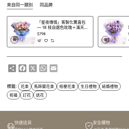
來自同一類別
同品牌
在 Flowerg 花店，我們相信每一束花都有其獨特的靈魂。馬
蹄蘭的亭亭玉立與桔梗的含蓄內斂，碰撞出令人驚豔的火
「星夜傳情」客製化驚喜包
花。這份組合就像是一場精心策劃的聚會，每一位「花界名
— 18 枝自選色玫瑰＋滿天星
流」都恰到好處地展現自我，卻又完美地融合在一起。無論
花束＋印字氣球（100 色玫
$798
瑰任選）
是獻給生日的壽星，或是為新婚夫婦送上祝福，這束花都能
完美地傳達「祝你一切順利，心想事成」的美好心意。我們
也提供超過 100 種的鮮花顏色選擇，您可以為這份特別的禮
物，注入最能代表心意的色彩。
Share
Facebook
X
WhatsApp
Email
擺脫俗套：獻給獨一無二的你
標籤:
花束
馬蹄蘭花束
桔梗花束
生日禮物
結婚禮物
這束花是為了那些不走尋常路、有著獨到品味的人而生的。
祝福
訂花
送花
它適合送給那個總能帶給你驚喜的朋友，或是那個對生活充
滿熱情、活出自我風格的家人。它不僅僅是一束花，更是對
收禮者獨特個性的最高讚美。我們提供 24 小時線上訂花服
務，讓您的心意在任何時刻都能準時傳達。若想搭配更多元
快速送貨
安全購物
化的驚喜，我們的
鮮花花束
頁面有更多選擇，歡迎探索。