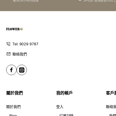
最快24小時內送達
JP花店 香港經營10以
為每一個重要時刻點綴光彩：生日與結婚的專屬花
禮
這款馬蹄蘭與桔梗的完美組合，是生日或結婚祝福的最佳選
擇。它既能表達對未來的無限期許，也能傳達對當下的深深
祝福。這束花所帶來的驚喜與感動，將會是收禮者心中最難
Tel: 9029 9787
忘的回憶。選擇 Flowerg 花店，讓您的祝福不再只是簡單的
聯絡我們
字句，而是一份充滿藝術感與獨特性的禮物。
如何選擇完美的生日花束：博籃馬蹄蘭與桔梗的魅
力
在每個生日慶祝的瞬間中，花束都是不可或缺的象徵，特別
關於我們
我的帳戶
客戶
是當生日來臨時，一束精美的花束更是為這個特別日子增添
了不少色彩。無論是送給親愛的朋友或是挚爱的人，選擇合
適的花束顯得尤為重要。而在眾多的花卉中，博籃馬蹄蘭與
關於我們
登入
聯絡
桔梗的搭配，無疑成為了一個絕妙的選擇。
Blog
訂單記錄
我