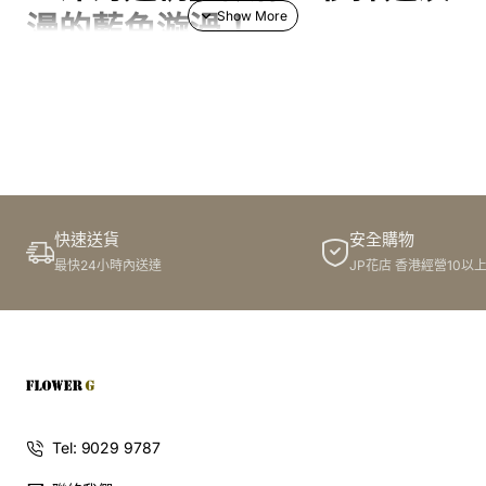
漫的藍色漩渦！
你有沒有試過，想送一份禮物，讓對方感覺像發現了一個藏
寶圖上的秘密？這束「深海迷情」花束，就是你尋找的「寶
藏」！
18 枝獨特的酞青藍玫瑰
，像深夜的海水一樣神秘而深
邃，代表著「獨一無二的愛」和「永不褪色的承諾」。搭配
尤加利的清新，這款**客製化花束**完美契合每一個值得銘
記的**生日**或驚喜的**週年紀念**。它是表達「你對我來
快速送貨
安全購物
說，是世間唯一的藍」的最佳方式。
最快24小時內送達
JP花店 香港經營10以
鑽石山訂花新趨勢：把天空的顏色送
給你！
如果你在**鑽石山**尋找一份既時尚又別具心裁的**花束
**，這款藍玫瑰絕對能讓你脫穎而出！在 Flowerg **網上花
Tel: 9029 9787
店** (
Flowerg 花店
)，我們有獨家的
定製鮮花顏色
，多達
100 種以上
的選擇，讓你可以像調色師一樣，將你的深情調