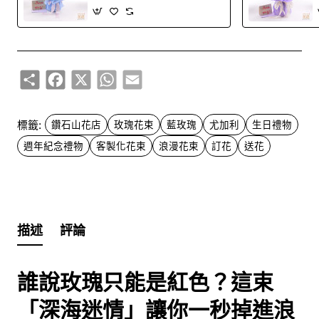
瑰任選）
Share
Facebook
X
WhatsApp
Email
標籤:
鑽石山花店
玫瑰花束
藍玫瑰
尤加利
生日禮物
週年紀念禮物
客製化花束
浪漫花束
訂花
送花
描述
評論
誰說玫瑰只能是紅色？這束
「深海迷情」讓你一秒掉進浪