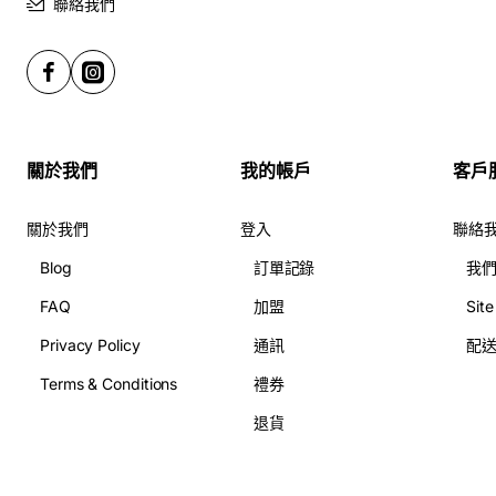
聯絡我們
入這份禮物中。對於所有在**鑽石山訂花**的顧客來說，這
是將心意提升到藝術層次的機會。
全方位服務：送花到鑽石山，讓驚喜無時差！
我們不只承諾**送花到鑽石山**，更提供全套的驚喜助攻服
關於我們
我的帳戶
客戶
務！我們的
24 小時訂花服務
，讓你的愛意永不遲到。你可
以選擇**絲帶印字**，將只有你們才懂的密語印在絲帶上；
關於我們
登入
聯絡
或者搭配一個超吸睛的**客製化氣球**，讓驚喜指數直線上
Blog
訂單記錄
我
升！想查看更多創意花束款式，歡迎點擊我們的
鮮花花束
頁
面。
FAQ
加盟
Sit
Privacy Policy
通訊
配
這束花不只是一個禮物，它是一個「愛的宣言」，讓收花人
Terms & Conditions
禮券
瞬間感受到獨特的浪漫與被愛的幸福！
退貨
你心目中嘅完美花束，就係 G