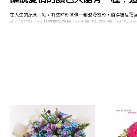
在人生的紀念冊裡，有些時刻就像一部浪漫電影，值得被反覆
的浪漫探險。
18 枝精選的玫瑰
，代表著「永恆的愛」與「一切
值得銘記的
生日
或**週年紀念**，為你的特別日子增添一股清
全港訂花首選：讓你的心意像森林一樣
我們深知，一份禮物最珍貴的是背後的心意。如果你正在尋找
選。在 Flowerg **網上花店** (
Flowerg 花店
)，我們提供超
收花人心意的色彩，真正實現「花若隨心，愛亦隨形」。
專屬服務：讓你的心意「印」在絲帶上，讓驚喜「飛
我們不只**送花到全港九新界**，更提供全方位的**花店客製
的**客製化氣球**，讓驚喜指數直線上升。別擔心時間，我們
的
鮮花花束
系列。