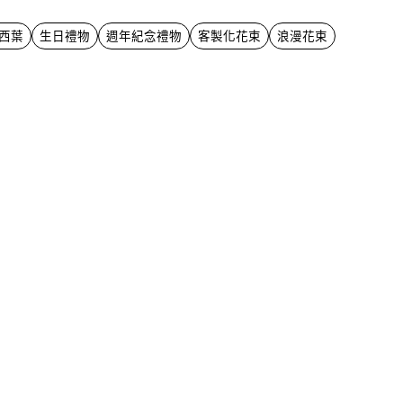
西葉
生日禮物
週年紀念禮物
客製化花束
浪漫花束