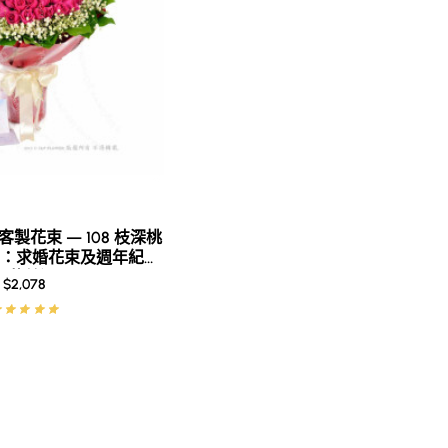
收花人：你對他的愛，像四季一樣永恆，從未改變。
別？
可以揀選玫瑰嘅顏色、枝數，仲可以揀你喜歡嘅包裝紙同絲帶！無論
製花束 — 108 枝深桃
：求婚花束及週年紀念
訂花首選
$2,078
藝師對玫瑰花材尤其講究，只會挑選最佳嘅玫瑰，為你嘅花束帶嚟動
你嘅選擇提供專業意見，例如咩顏色嘅玫瑰配搭出最佳效果，同埋點