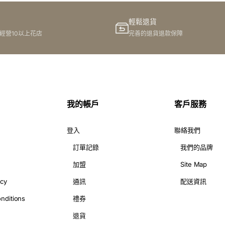
輕鬆退貨
港經營10以上花店
完善的退貨退款保障
紙。呢啲細節令你嘅花束更顯高貴大方，同時保護花材，確保新鮮！
我的帳戶
客戶服務
瑰花束或者致電我哋，我哋就會安排快捷方便嘅送花服務。無論你想
登入
聯絡我們
訂單記錄
我們的品牌
加盟
Site Map
icy
通訊
配送資訊
nditions
禮券
配上精美嘅包裝，為你嘅摰愛送上最甜蜜嘅祝福！
退貨