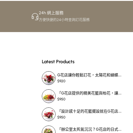
24h 網上服務
方便快捷的24小時查詢訂花服務
Latest Products
送花去尖沙咀、旺
G花店讓你輕鬆訂花，太陽花和蝴蝶蘭花籃，適合每個重要時刻！-SF390
$920
「G花店提供的精美花籃與枱花，讓重要場合更顯祝賀與喜悅，適合各種用場！」-SF398
$950
「設計感十足的花籃擺設就在G花店！馬蹄蘭、袋鼠爪、罌粟花，為你的重大場合增光添彩！」-SF209
$950
「辦公室太死氣沉沉？G花店的日式花籃和定製枱花，為你帶來新鮮感！」-SF465