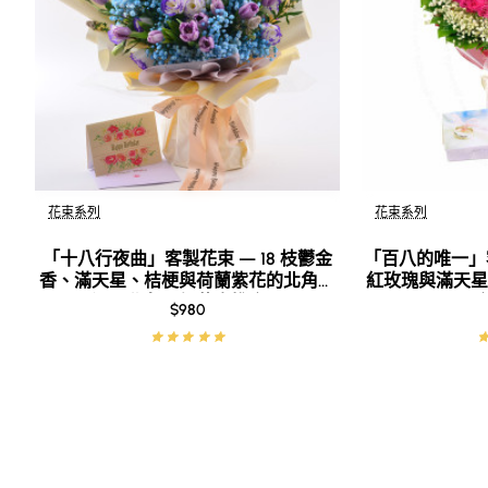
這束花不僅僅是一份禮物，它更像是一個溫柔的承諾，提醒著
點解G花店嘅自組玫瑰花束咁特
1. 自由組合：
G花店嘅自組玫瑰花束服務，令你可以自由組合你嘅花束。你
花束系列
花束系列
誼，定係愛意，你都可以自組一紮獨特嘅玫瑰花束！
「十八行夜曲」客製花束 — 18 枝鬱金
「百八的唯一」客
香、滿天星、桔梗與荷蘭紫花的北角浪
紅玫瑰與滿天星
2. 頂級玫瑰花材：
漫（北角平價花店推介）
$980
G花店嘅花材每日新鮮採購，確保花材嘅最佳品質。我哋嘅花
3. 專業花藝意見：
G花店嘅花藝師經驗豐富，熟悉唔同種類嘅玫瑰。我哋會根據