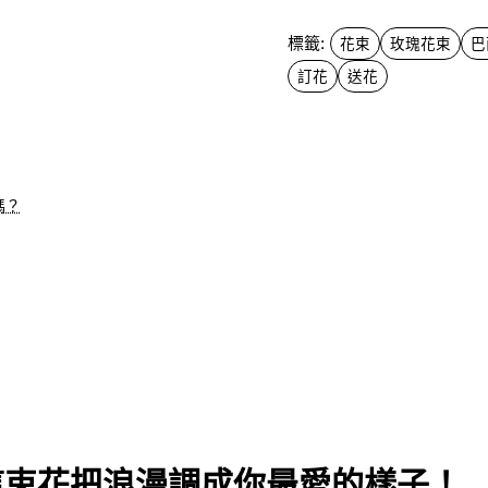
標籤:
花束
玫瑰花束
巴
訂花
送花
嗎？
這束花把浪漫調成你最愛的樣子！