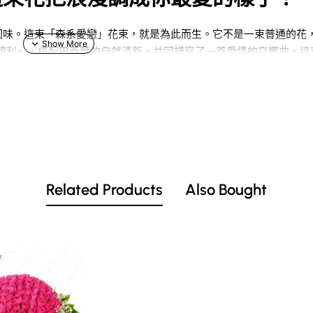
回味。這束「森系愛戀」花束，就是為此而生。它不是一束普通的花
順利」，搭配巴西葉的自然清新，共同譜寫了一首愛情的交響曲。這
新的浪漫氣息。
生機勃勃！
一份既能展現品味，又能傳達深刻情感的
花束
，這款「森系愛戀」絕對
過
100 種鮮花顏色
的客製化選項，讓你可以像調色師一樣，為這份
客
Related Products
Also Bought
」起來！
化服務**。你可以選擇**絲帶印字**，將只有你們才懂的密語印在
的**24小時訂花服務**確保你的心意能及時傳遞。想看更多創意花