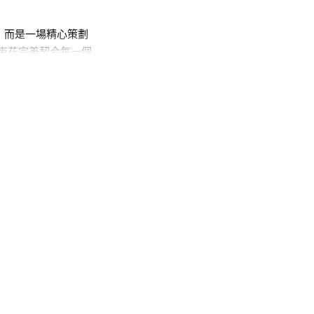
，而是一場精心策劃
束花完美契合每一個
是你的**訂花**優
製化花束
注入最貼合
絲帶上；或是搭配精美
束？請點擊查看我們