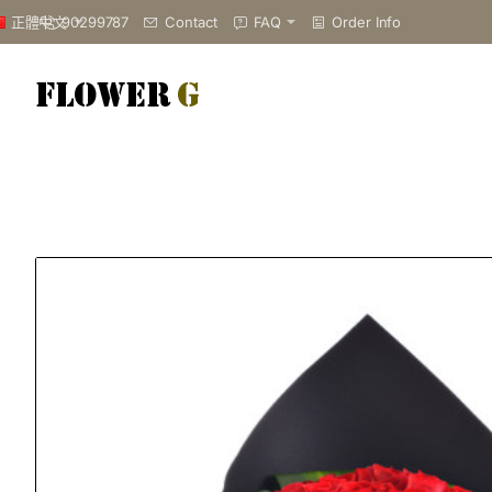
90299787
Contact
FAQ
Order Info
正體中文