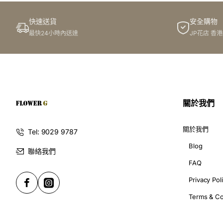
嘅花束更突出！
快速送貨
安全購物
4. 細心包裝：
最快24小時內送達
JP花店 香
G花店嘅花禮用上精美嘅包裝，包括高質素嘅紙盒、絲帶同花
5. 全港最快送花服務：
關於我們
G花店提供全港最快嘅送花服務！你只需要喺網上自組你嘅玫
角、定係偏遠啲嘅地方，我哋都保證新鮮同準時！
關於我們
Tel: 9029 9787
Blog
G花店嘅玫瑰花束系列：
聯絡我們
FAQ
Privacy Pol
1.
經典紅玫瑰花束
：
Terms & Co
紅玫瑰代表熱情同愛意！你可以自組一紮經典嘅紅玫瑰花束，