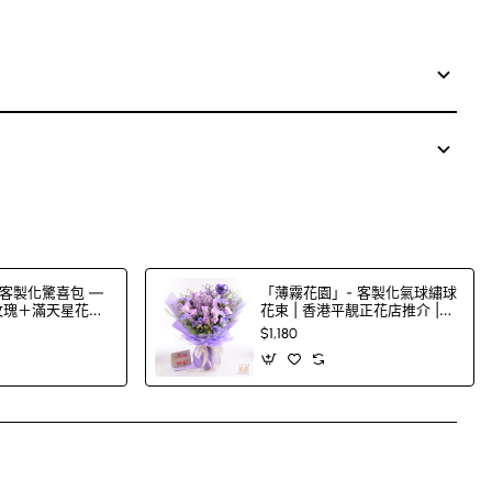
客製化驚喜包 —
「薄霧花園」- 客製化氣球繡球
色玫瑰＋滿天星花束
花束 | 香港平靚正花店推介 |
00 色玫瑰任
FlowerG
$1,180
App
mail