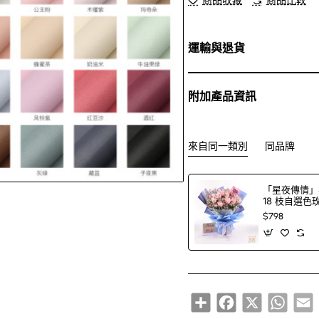
運輸與退貨
附加產品資訊
來自同一類別
同品牌
「星夜傳情」
18 枝自選
＋印字氣球（1
$798
選）
Share
Facebook
X
Whats
E