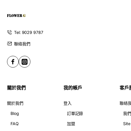
花花束**款式，歡迎點擊查看我們的
鮮花花束
系列。
立即體驗 FlowerG 專業**送花服務香港**，讓「雙十八愛
戀」為您的生活增添圓滿的光芒吧！
Tel: 9029 9787
聯絡我們
關於我們
我的帳戶
客戶
關於我們
登入
聯絡
Blog
訂單記錄
我
FAQ
加盟
Sit