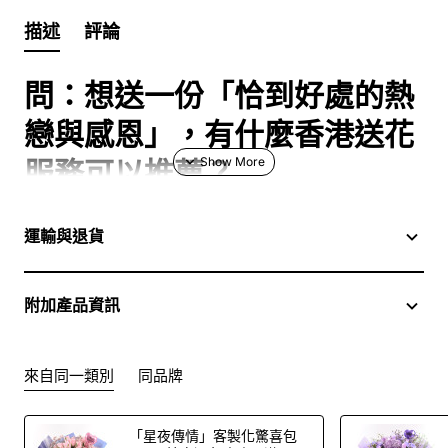
描述
評論
問：想送一份「恰到好處的熱
戀與感恩」，有什麼香港送花
服務可以推薦？
答：這束「雙十八愛戀」就是您的「**剛剛好**」宣言！我
運輸與退貨
們 FlowerG 提供**友善**、**貼近生活**的**送花服務香
港**全境覆蓋。這束花是雙重浪漫：**18 枝康乃馨**（代
表濃濃的愛與祝福）加上 **18 枝玫瑰**（象徵真誠與愛
附加產品資訊
戀），再配上純潔的**小百合**。這個組合讓您的愛意顯得
既豐富又**輕鬆**，是**生日**或任何「**表達愛意**」時
的最佳選擇。我們保證，透過我們便捷的**網上訂花**流
來自同一類別
同品牌
程，這份深情能快速送達。
「星夜傳情」客製化驚喜包