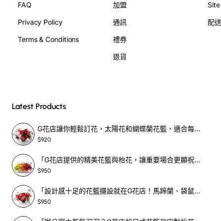
FAQ
加盟
Sit
把一顆鉻色小球放在花束邊——它不像聚光燈，但會像一面
小鏡子，替每位來賓反射出笑容。
Privacy Policy
通訊
配
Terms & Conditions
禮券
退貨
Latest Products
G花店讓你輕鬆訂花，太陽花和蝴蝶蘭花籃，適合每個重要時刻！-SF390
$920
「G花店提供的精美花籃與枱花，讓重要場合更顯祝賀與喜悅，適合各種用場！」-SF398
$950
「設計感十足的花籃擺設就在G花店！馬蹄蘭、袋鼠爪、罌粟花，為你的重大場合增光添彩！」-SF209
$950