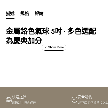
描述
規格
評論
金屬鉻色氣球 5吋 · 多色選配
為慶典加分
5吋金屬鉻色氣球以鏡面光澤與飽和色彩聞名，適合與花束配
氣球、花籃配氣球搭配使用，立刻提升現場氛圍。支援氣球
定製、氣球客製化、氣球打印與氣球印LOGO，亦可作為水
晶氣球內的內嵌小氣球，增添層次與節慶感，廣泛應用於生
日、開張、派對與商務活動。
訂製選項與價格說明
快速送貨
安全購物
最快24小時內送達
JP花店 香港經營10以
提供多色鉻面選擇、英文字樣（balloon）及 LOGO 印刷服