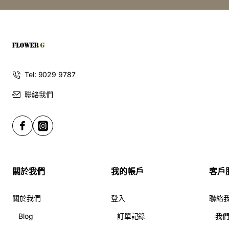
務，價格視數量與印刷複雜度而定。企業或大量訂購享有專
屬報價與設計協助；欲查詢詳細氣球價錢或下單，請至我們
的氣球產品頁：
https://jpflowerhk.com/氣球
佈置靈感（生日｜開張｜宴會）
Tel: 9029 9787
將金屬鉻色氣球與霧面乳膠或星星鋁箔混搭，做背景牆、門
聯絡我們
口迎賓或桌上中心裝飾；也可將多顆鉻色小球置入大型水晶
氣球中，製造反射與層次，增加拍照亮點與社群吸睛度。
使用與保養建議
避免尖銳物體與高溫直射，鋁箔/鉻面氣球既可充氦亦可用空
關於我們
我的帳戶
客戶
氣固定；為維持最佳外觀，建議活動當日現場充氣或準備替
換品。
關於我們
登入
聯絡
創意段子（全新）
Blog
訂單記錄
我