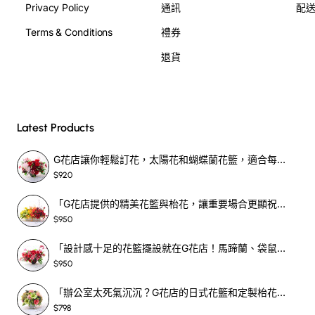
Privacy Policy
通訊
配
Terms & Conditions
禮券
退貨
Latest Products
G花店讓你輕鬆訂花，太陽花和蝴蝶蘭花籃，適合每個重要時刻！-SF390
$920
「G花店提供的精美花籃與枱花，讓重要場合更顯祝賀與喜悅，適合各種用場！」-SF398
$950
「設計感十足的花籃擺設就在G花店！馬蹄蘭、袋鼠爪、罌粟花，為你的重大場合增光添彩！」-SF209
$950
「辦公室太死氣沉沉？G花店的日式花籃和定製枱花，為你帶來新鮮感！」-SF465
$798