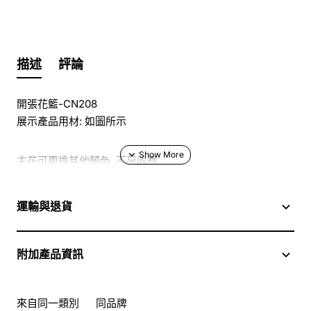
描述
評論
開張花籃-CN208
展示產品用材: 如圖所示
主花可更換其他顏色, 不另收費
於花店訂花, 隨花束附送精美心意咭一張, 歡迎到本花店查詢
運輸與退貨
或網上訂購
附加產品資訊
訂購鮮花及手工製品前,為保障客戶利益,請閱讀
條款及細則
此花束價格不適用於(情人節期間 4/2-16/2)
來自同一類別
同品牌