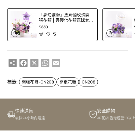
「夢幻紫粉」馬蹄蘭玫瑰開
張花籃 | 客製化花籃氣球套
裝
$850
Share
Facebook
X
WhatsApp
Email
標籤:
開張花籃-CN208
開張花籃
CN208
快速送貨
安全購物
最快24小時內送達
JP花店 香港經營10以