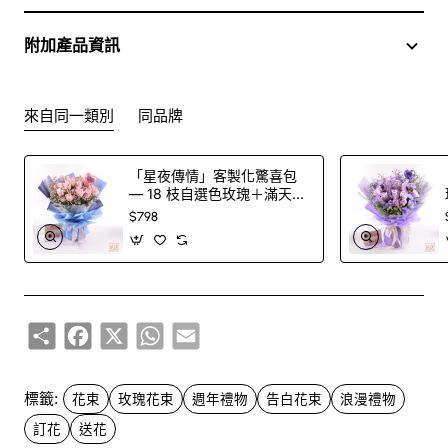
束普通的花，而是一場精心策劃的浪漫探險。12 枝精選的紅
玫瑰，代表著「永恆的愛」與「一切順利」，而小玫瑰的嬌
附加產品資訊
小、松蟲花的獨特，以及乒乓菊的可愛，共同譜寫了一首愛
情的交響曲。這束花不僅僅是美麗的裝飾，更是您為心愛的
人獻上的真摯情感，完美地表達「我愛你」或「我們的愛永
來自同一類別
同品牌
恆不變」的美好心意。
「星夜傳情」客製化驚喜包
— 18 枝自選色玫瑰＋滿天星
當熱情遇見永恆：一場關於「浪漫」
花束＋印字氣球（100 色玫
$798
的色彩遊戲
瑰任選）
在 Flowerg 花店，我們相信花束也能擁有自己的「愛情花
語」。這束花將玫瑰的熱情與小玫瑰的柔美完美融合，再以
Share
Facebook
X
WhatsApp
Email
松蟲花與乒乓菊的溫柔點綴，創造出無與倫比的浪漫感。這
份組合就像是一場精心策劃的約會，每一位「花界名流」都
恰到好處地展現自我，卻又完美地融合在一起。我們提供超
標籤:
花束
玫瑰花束
週年禮物
告白花束
浪漫禮物
過 100 種鮮花顏色選擇，讓您為這份特別的禮物，注入最能
訂花
送花
代表心意的色彩。