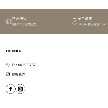
為你的生命中的貴人獻上最美祝福
快速送貨
安全購物
這束花完美適合送給那位陪伴你度過無數個週年、給予你支
最快24小時內送達
JP花店 香港經營10以
持的摯愛。它所傳遞的，是「週年快樂」或「生日快樂」背
後更深層的、對於彼此關係的承諾與期待。這份禮物就像一
位機智的愛神，安靜而優雅地替您傳達心聲，讓您的浪漫指
數直線飆升！若想探索更多創意花束，歡迎瀏覽我們的
鮮花
花束
頁面。
Flowerg 花店提供 24 小時線上訂花服務，讓您的心意在任
Tel: 9029 9787
何時刻都能準時送達。選擇這束「紅粉深情」花束，讓您為
聯絡我們
愛人送上的祝福，成為一場充滿創意與驚喜的完美儀式。
紅粉繾綣：以十二枝玫瑰編織
的週年深情