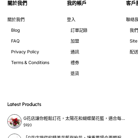
關於我們
我的帳戶
客戶
本款花束以12枝飽滿紅玫瑰為核心，輔以嬌小小玫瑰、清雅
松蟲花與活力乒乓菊，紅與粉的層疊色調呈現熱烈卻含蓄的
關於我們
登入
聯絡
情感表達，適合週年紀念、生日祝福或任何想以花傳情的時
刻。我們在香港提供專業客製化服務，包含印字緞帶、個人
Blog
訂單記錄
我
化小卡與精緻包裝；亦支援花束配氣球及花束優惠配氣球套
FAQ
加盟
Sit
組（訂花配氣球、送花配氣球），可作求婚花束或朋友祝福
Privacy Policy
通訊
配
之選。保養建議：收到後斜剪莖端、換清水並置於陰涼處，
能延長觀賞期並維持香氣。
創意段子：這束花會在不經意間
Terms & Conditions
禮券
替你開啟「微笑警報器」，看見時保證有人會心一笑，然後
退貨
你就贏得了當天的好心情。
慶祝特別日子：母親節及其他
Latest Products
場合的花束藝術
G花店讓你輕鬆訂花，太陽花和蝴蝶蘭花籃，適合每個重要時刻！-SF390
花束一直以來都是表達愛與感激的珍貴方式，尤其是在母親
$920
節這樣的特別日子。無論是一束鮮豔的康乃馨花束，還是個
「G花店提供的精美花籃與枱花，讓重要場合更顯祝賀與喜悅，適合各種用場！」-SF398