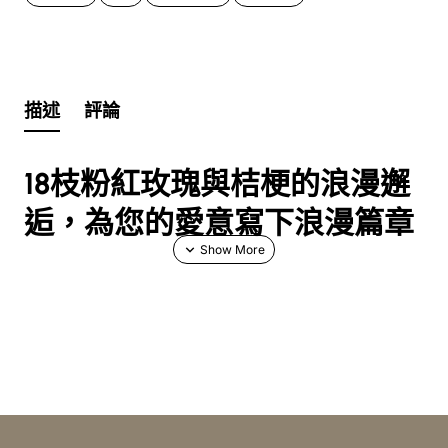
描述
評論
18枝粉紅玫瑰與桔梗的浪漫邂
逅，為您的愛意寫下浪漫篇章
在花語的世界裡，粉色玫瑰象徵著初戀、愛慕與感謝，而18
枝玫瑰則代表著對愛人最真摯的承諾：「我願意為你付出一
切」。JP花店精心設計的這款**花束**，將經典的**粉色玫
瑰**與優雅的**桔梗**完美融合，營造出層次豐富且充滿柔
情的視覺效果。桔梗的清新雅致，恰到好處地襯托出玫瑰的
嬌美動人。我們精心搭配兩種**不指定襯花/草**，為花束增
添了獨特的姿態與質感，讓每一束花都成為一件獨一無二的