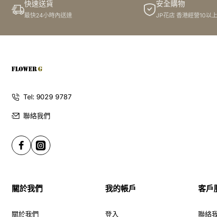
藝術品。這款花束不僅是表達愛意的最佳選擇，也是慶祝週
快速送貨
安全購物
年紀念日的絕佳獻禮，透過我們的專業**送花服務**，讓這
最快24小時內送達
JP花店 香港經營10以
份深情完美傳遞。
訂花體驗再升級：您的心意，我們為
您客製化
Tel: 9029 9787
聯絡我們
JP花店深信，每一份禮物都應該是獨一無二的。因此，我們
提供全面的**花店客製化服務**，讓您的花束完美契合她的
個性。您可以自由搭配一個**客製化氣球**，讓花束更添節
慶氛圍；或是透過我們的**絲帶印字**服務，將您的專屬祝
關於我們
我的帳戶
客戶
福悄悄印在緞帶上。此外，我們也提供手寫**客製化心意卡
**服務，將您想說的話，以最溫暖的方式傳達。作為您首選
關於我們
登入
聯絡