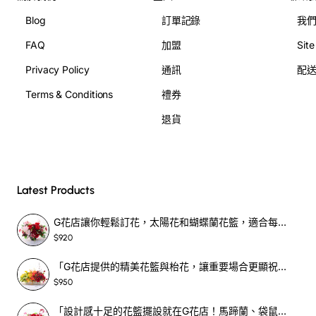
的**網上花店**，我們提供 **24小時訂花** 服務，確保您
Blog
訂單記錄
我
能隨時隨地為她創造驚喜。
FAQ
加盟
Sit
Privacy Policy
通訊
配
Terms & Conditions
禮券
超越想像的色彩魔法：JP花店獨有定
退貨
製系列
Latest Products
我們對花卉藝術的熱情，體現在每一款獨特的花束中。JP花
G花店讓你輕鬆訂花，太陽花和蝴蝶蘭花籃，適合每個重要時刻！-SF390
店擁有**獨有定製鮮花顏色**的技術，以及**玫瑰花顏色多
$920
達100種以上**的豐富選擇。這不僅是一款**花束**，更是
一份充滿巧思與心意的藝術品。無論是向她表達愛意、紀念
「G花店提供的精美花籃與枱花，讓重要場合更顯祝賀與喜悅，適合各種用場！」-SF398
週年，還是單純的製造浪漫，這束粉紅心動都將為您留下難
$950
忘的回憶。選擇JP花店，選擇一份與眾不同的浪漫，讓我們
「設計感十足的花籃擺設就在G花店！馬蹄蘭、袋鼠爪、罌粟花，為你的重大場合增光添彩！」-SF209
用花卉為您的故事增添色彩。