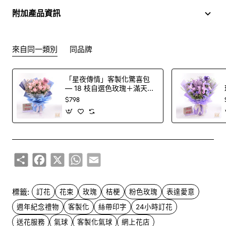
附加產品資訊
來自同一類別
同品牌
「星夜傳情」客製化驚喜包
— 18 枝自選色玫瑰＋滿天星
花束＋印字氣球（100 色玫
$798
瑰任選）
Share
Facebook
X
WhatsApp
Email
標籤:
訂花
花束
玫瑰
桔梗
粉色玫瑰
表達愛意
週年紀念禮物
客製化
絲帶印字
24小時訂花
送花服務
氣球
客製化氣球
網上花店