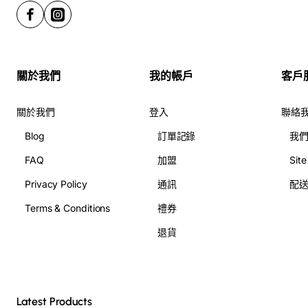
1. 新粉紅系：
淡雅而浪漫，輕柔而甜美，適合表達對愛人的
愛慕之情，或作為送給女性朋友的禮物，傳遞溫暖和關懷。
2. 新紫羅蘭系：
高貴而神秘，充滿浪漫的氣息，適合表達對
關於我們
我的帳戶
客戶
心儀對象的愛意，或用於裝飾家居，營造優雅而浪漫的氛
圍。
關於我們
登入
聯絡
Blog
訂單記錄
我
3. 新橙色系：
活潑而熱情，充滿陽光和活力，適合送給朋友
或同事，表達祝福和鼓勵，或用於裝飾空間，營造充滿活力
FAQ
加盟
Sit
的氛圍。
Privacy Policy
通訊
配
Terms & Conditions
禮券
4. 新綠色系：
清新而自然，充滿生機和活力，適合送給喜歡
退貨
清新風格的人，或用於裝飾空間，營造舒適和放鬆的氛圍。
G花店：用心打造，每一束鬱
金香都是藝術品
Latest Products