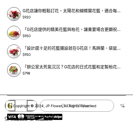
G花店讓你輕鬆訂花，太陽花和蝴蝶蘭花籃，適合每個重要時刻！-SF390
G花店
致力於提供高品質的花卉產品和服務，我們嚴選來自
$920
世界各地的優質鬱金香，並由經驗豐富的花藝師精心設計，
為你打造獨一無二的鬱金香花束。我們提供多樣化的花束款
「G花店提供的精美花籃與枱花，讓重要場合更顯祝賀與喜悅，適合各種用場！」-SF398
式，無論是經典的單色系，還是充滿個性的混搭風格，都能
$950
滿足你的需求。
「設計感十足的花籃擺設就在G花店！馬蹄蘭、袋鼠爪、罌粟花，為你的重大場合增光添彩！」-SF209
$950
G花店獨特之處：
「辦公室太死氣沉沉？G花店的日式花籃和定製枱花，為你帶來新鮮感！」-SF465
$798
新鮮花材：
我們每天都從花卉市場嚴選新鮮的花材，
確保每束花束都保持最佳狀態。
專業花藝：
我們擁有經驗豐富的花藝師團隊，能為你
打造各種風格的花束，滿足你的個性需求。
用心包裝：
我們採用精緻的包裝盒和絲帶，讓你的花
Out Of Stock
Copyright © 2024, JP Flower, All Rights Reserved
束更顯高貴和典雅。
商品收藏
商品比較
貼心服務：
我們提供免費送貨服務，讓您輕鬆將美麗
的花束送到心愛的人手中。