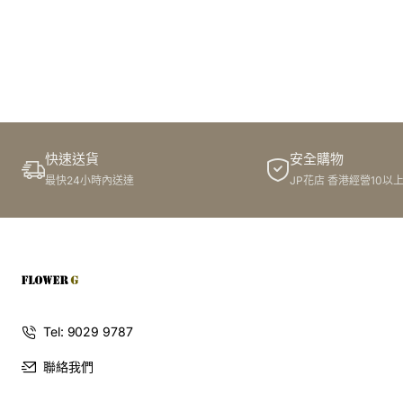
用鮮豔的色彩，點綴你的生活
鬱金香，一向是人們心目中的經典花卉，以其優雅的形態和
豐富的色彩，成為送禮、裝飾的最佳選擇。但你是否知道，
鬱金香的花色也一直在不斷推陳出新，近年來更湧現出不少
令人驚豔的新色系？
G花店
致力於為你帶來最新鮮的花卉資
訊，今天就讓我們一同探索，這股席捲花藝界的新潮流！
快速送貨
安全購物
最快24小時內送達
JP花店 香港經營10以
新鬱金香色系，給你煥然一新
的視覺體驗
傳統的鬱金香，大多以紅色、黃色、白色等為主，但近年
來，越來越多新奇的色系開始出現，為花卉市場帶來一股新
鮮的活力。這些新色系，不僅保留了鬱金香的古典優雅，更
Tel: 9029 9787
增添了一份現代感和個性，為你的生活增添一抹亮麗的色
聯絡我們
彩。