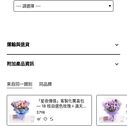
運輸與退貨
附加產品資訊
來自同一類別
同品牌
「星夜傳情」客製化驚喜包
— 18 枝自選色玫瑰＋滿天星
花束＋印字氣球（100 色玫
$798
瑰任選）